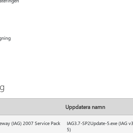
ateringen
gning
ng
Uppdatera namn
ateway (IAG) 2007 Service Pack
IAG3.7-SP2Update-5.exe (IAG v
5)