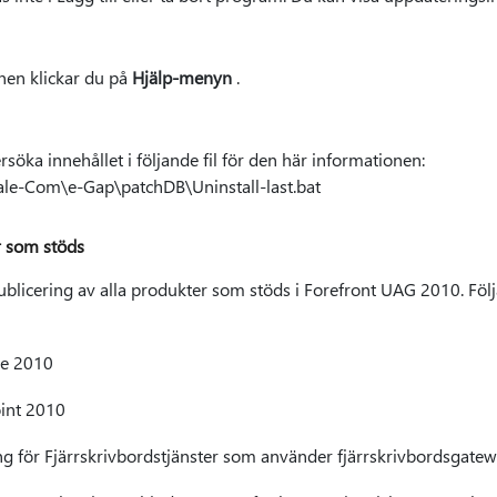
nen klickar du på
Hjälp-menyn
.
öka innehållet i följande fil för den här informationen:
le-Com\e-Gap\patchDB\Uninstall-last.bat
 som stöds
blicering av alla produkter som stöds i Forefront UAG 2010. Följ
ge 2010
int 2010
g för Fjärrskrivbordstjänster som använder fjärrskrivbordsgate