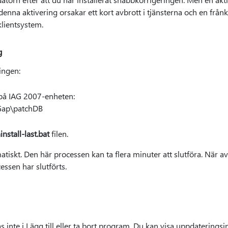
enna aktivering orsakar ett kort avbrott i tjänsterna och en frånk
lientsystem.
g
ingen:
på IAG 2007-enheten:
Gap\patchDB
nstall-last.bat
filen.
tiskt. Den här processen kan ta flera minuter att slutföra. När avi
ssen har slutförts.
 inte i Lägg till eller ta bort program. Du kan visa uppdaterings