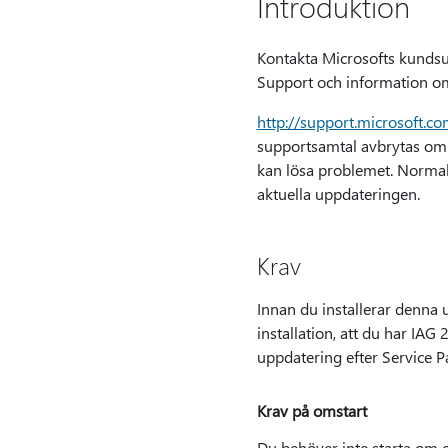
Introduktion
Kontakta Microsofts kundsup
Support och information om
http://support.microsoft.c
supportsamtal avbrytas om e
kan lösa problemet. Normala
aktuella uppdateringen.
Krav
Innan du installerar denna 
installation, att du har IAG 
uppdatering efter Service P
Krav på omstart
Du behöver inte starta om d