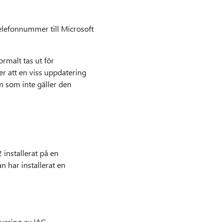
telefonnummer till Microsoft
ormalt tas ut för
r att en viss uppdatering
m som inte gäller den
 installerat på en
an har installerat en
ivering av IAG-