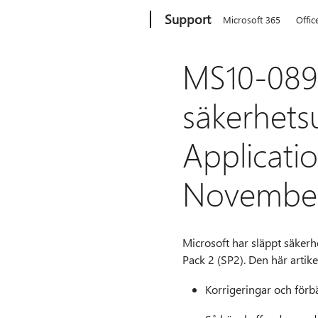
Microsoft
Support
Microsoft 365
Offic
MS10-089:
säkerhetsu
Applicati
November
Microsoft har släppt säkerh
Pack 2 (SP2). Den här artik
Korrigeringar och förb