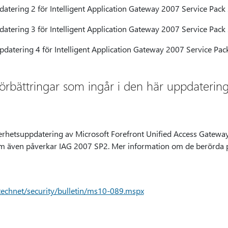
atering 2 för Intelligent Application Gateway 2007 Service Pack
atering 3 för Intelligent Application Gateway 2007 Service Pack
datering 4 för Intelligent Application Gateway 2007 Service Pac
förbättringar som ingår i den här uppdaterin
kerhetsuppdatering av Microsoft Forefront Unified Access Gatew
om även påverkar IAG 2007 SP2. Mer information om de berörda p
technet/security/bulletin/ms10-089.mspx