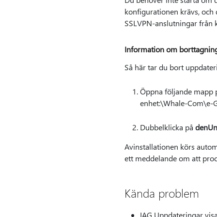
konfigurationen krävs, och d
SSLVPN-anslutningar från k
Information om borttagnin
Så här tar du bort uppdater
Öppna följande mapp 
enhet:\Whale-Com\e-
Dubbelklicka på
denUni
Avinstallationen körs automa
ett meddelande om att proce
Kända problem
IAG Uppdateringar visas