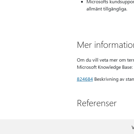
Microsofts kundsupport
allmänt tillgängliga.
Mer informatio
Om du vill veta mer om term
Microsoft Knowledge Base:
824684
Beskrivning av sta
Referenser
V