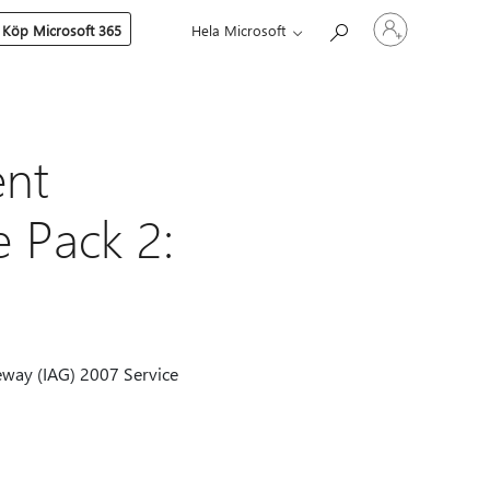
Logga
Köp Microsoft 365
Hela Microsoft
in
på
ditt
konto
ent
 Pack 2:
teway (IAG) 2007 Service