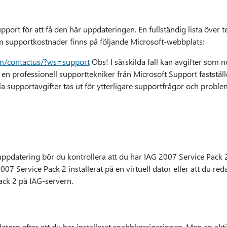
port för att få den här uppdateringen. En fullständig lista över 
 supportkostnader finns på följande Microsoft-webbplats:
om/contactus/?ws=support
Obs! I särskilda fall kan avgifter som n
n professionell supporttekniker från Microsoft Support fastställe
 supportavgifter tas ut för ytterligare supportfrågor och proble
uppdatering bör du kontrollera att du har IAG 2007 Service Pack 2
2007 Service Pack 2 installerat på en virtuell dator eller att du red
ack 2 på IAG-servern.
atorn efter att du har installerat snabbkorrigeringen. Men en akt