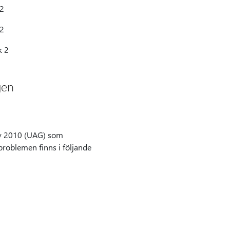
 2
 2
k 2
gen
ay 2010 (UAG) som
roblemen finns i följande