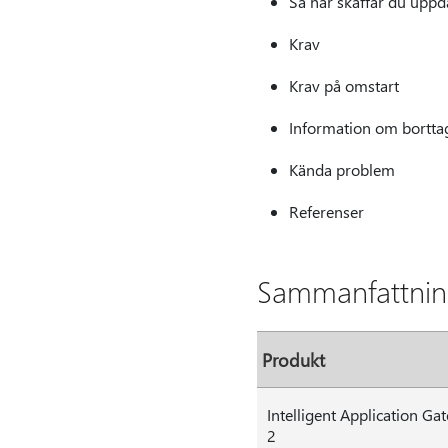
Så här skaffar du uppd
Krav
Krav på omstart
Information om bortta
Kända problem
Referenser
Sammanfattni
Produkt
Intelligent Application G
2