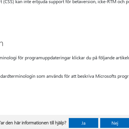
 (CSS) kan inte erbjuda support för betaversion, icke-RTM och p
n
inologi för programuppdateringar klickar du på följande artikel
ndardterminologin som används för att beskriva Microsofts pro
ar den här informationen till hjälp?
Ja
Nej