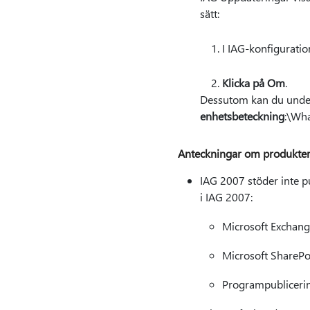
sätt:
I IAG-konfiguratio
Klicka på Om
.
Dessutom kan du unders
enhetsbeteckning
:\Wha
Anteckningar om produkter
IAG 2007 stöder inte pu
i IAG 2007:
Microsoft Exchan
Microsoft SharePo
Programpublicerin