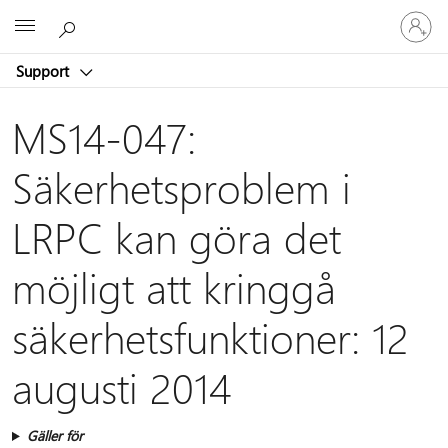
Logga
Microsoft
in
på
Support
ditt
konto
MS14-047:
Säkerhetsproblem i
LRPC kan göra det
möjligt att kringgå
säkerhetsfunktioner: 12
augusti 2014
Gäller för