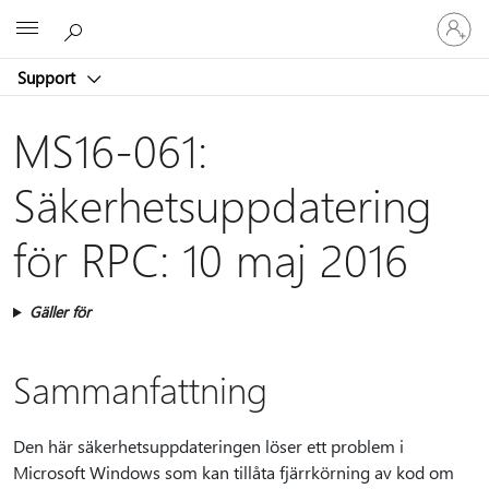
Logga
Microsoft
in
på
Support
ditt
konto
MS16-061:
Säkerhetsuppdatering
för RPC: 10 maj 2016
Gäller för
Sammanfattning
Den här säkerhetsuppdateringen löser ett problem i
Microsoft Windows som kan tillåta fjärrkörning av kod om