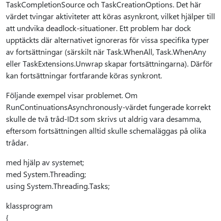
TaskCompletionSource och TaskCreationOptions. Det här
värdet tvingar aktiviteter att köras asynkront, vilket hjälper till
att undvika deadlock-situationer. Ett problem har dock
upptäckts där alternativet ignoreras för vissa specifika typer
av fortsättningar (särskilt när Task.WhenAll, Task.WhenAny
eller TaskExtensions.Unwrap skapar fortsättningarna). Därför
kan fortsättningar fortfarande köras synkront.
Följande exempel visar problemet. Om
RunContinuationsAsynchronously-värdet fungerade korrekt
skulle de två tråd-ID:t som skrivs ut aldrig vara desamma,
eftersom fortsättningen alltid skulle schemaläggas på olika
trådar.
med hjälp av systemet;
med System.Threading;
using System.Threading.Tasks;
klassprogram
{