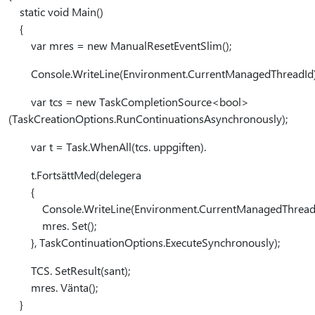
static void Main()
{
var mres = new ManualResetEventSlim();
Console.WriteLine(Environment.CurrentManagedThreadId)
var tcs = new TaskCompletionSource<bool>
(TaskCreationOptions.RunContinuationsAsynchronously);
var t = Task.WhenAll(tcs. uppgiften).
t.FortsättMed(delegera
{
Console.WriteLine(Environment.CurrentManagedThreadI
mres. Set();
}, TaskContinuationOptions.ExecuteSynchronously);
TCS. SetResult(sant);
mres. Vänta();
}