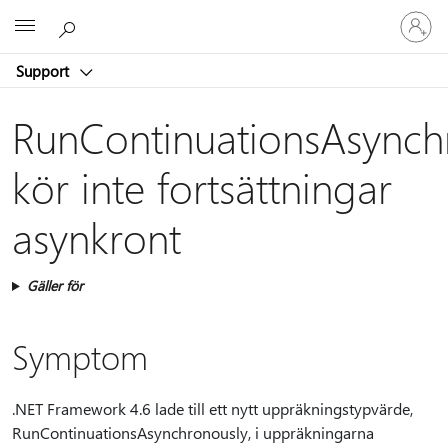
Logga
Microsoft
in
på
Support
ditt
konto
RunContinuationsAsynch
kör inte fortsättningar
asynkront
Gäller för
Symptom
.NET Framework 4.6 lade till ett nytt uppräkningstypvärde,
RunContinuationsAsynchronously, i uppräkningarna