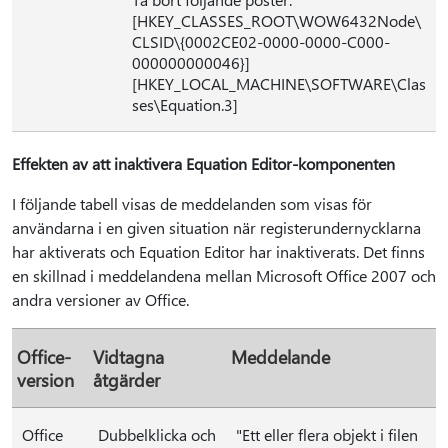
[HKEY_CLASSES_ROOT\WOW6432Node\
CLSID\{0002CE02-0000-0000-C000-
000000000046}]
[HKEY_LOCAL_MACHINE\SOFTWARE\Clas
ses\Equation.3]
Effekten av att inaktivera Equation Editor-komponenten
I följande tabell visas de meddelanden som visas för
användarna i en given situation när registerundernycklarna
har aktiverats och Equation Editor har inaktiverats. Det finns
en skillnad i meddelandena mellan Microsoft Office 2007 och
andra versioner av Office.
Office-
Vidtagna
Meddelande
version
åtgärder
Office
Dubbelklicka och
"Ett eller flera objekt i filen