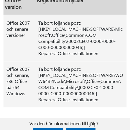
Office-
Registerundernyckel
version
Office 2007
Ta bort följande post:
och senare
[HKEY_LOCAL_MACHINE\SOFTWARE\Mic
versioner
rosoft\Office\Common\COM
Compatibility\{0002CE02-0000-0000-
C000-000000000046}]
Reparera Office-installationen.
Office 2007
Ta bort följande post:
och senare,
[HKEY_LOCAL_MACHINE\SOFTWARE\WO
x86 Office
W6432Node\Microsoft\Office\Common\
på x64
COM Compatibility\{0002CE02-0000-
Windows
0000-C000-000000000046}]
Reparera Office-installationen.
Var den här informationen till hjälp?