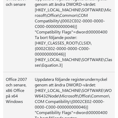
och senare
genom att ändra DWORD-värdet:
[HKEY_LOCAL_MACHINE\SOFTWARE\Mic
rosoft\Office\Common\COM
Compatibility\{0002CE02-0000-0000-
C000-000000000046}]
"Compatibility Flags"=dword:00000400
Ta bort följande poster:
[HKEY_CLASSES_ROOT\CLSID\
{0002CE02-0000-0000-C000-
000000000046}]
[HKEY_LOCAL_MACHINE\SOFTWARE\Clas
ses\Equation.3]
Office 2007
Uppdatera följande registerundernyckel
och senare,
genom att ändra DWORD-värdet:
x86 Office
[HKEY_LOCAL_MACHINE\SOFTWARE\WO
på x64
W6432Node\Microsoft\Office\Common\
Windows
COM Compatibility\{0002CE02-0000-
0000-C000-000000000046}]
"Compatibility Flags"=dword:00000400
Ta bort följande poster: