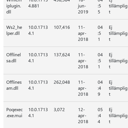
iplugin.
4.881
jun-
:5
tillämplig
dll
2019
5
t
Ws2_he
10.0.1713
107,416
11-
04
Ej
lper.dll
4.1
apr-
:5
tillämplig
2018
1
t
Offlinel
10.0.1713
137,624
11-
04
Ej
sa.dll
4.1
apr-
:5
tillämplig
2018
1
t
Offlines
10.0.1713
262,048
11-
04
Ej
am.dll
4.1
apr-
:4
tillämplig
2018
9
t
Poqexec
10.0.1713
3,072
12-
05
Ej
.exe.mui
4.1
apr-
:4
tillämplig
2018
4
t