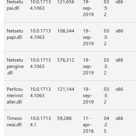
Netsetu
10.0.1713
121,656
19-
03
x86
pai.dll
4.1063
sep-
:5
2019
2
Netsetu
10.0.1713
108,344
19-
03
x86
papi.dll
4.1063
sep-
:5
2019
2
Netsetu
10.0.1713
576,312
19-
03
x86
pengine
4.1063
sep-
:5
.dll
2019
2
Perfcou
10.0.1713
121,144
19-
03
x86
nterinst
4.1063
sep-
:5
aller.dll
2019
2
Timezo
10.0.1713
59,288
11-
04
x86
neai.dll
4.1
apr-
:2
2018
5