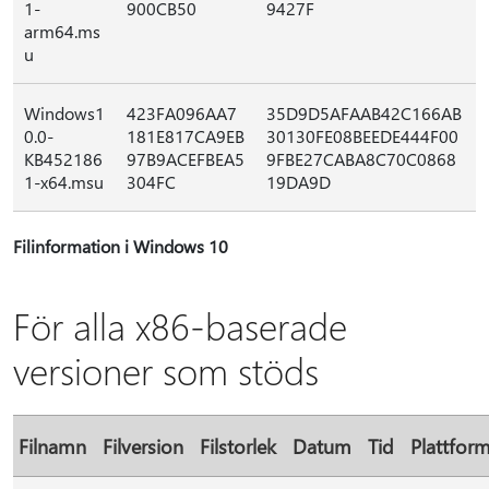
1-
900CB50
9427F
arm64.ms
u
Windows1
423FA096AA7
35D9D5AFAAB42C166AB
0.0-
181E817CA9EB
30130FE08BEEDE444F00
KB452186
97B9ACEFBEA5
9FBE27CABA8C70C0868
1-x64.msu
304FC
19DA9D
Filinformation i Windows 10
För alla x86-baserade
versioner som stöds
Filnamn
Filversion
Filstorlek
Datum
Tid
Plattfor