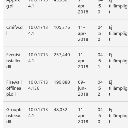
g.dll
4.1
apr-
:5
tillämplig
2018
0
t
Cmifw.d
10.0.1713
105,376
11-
04
Ej
ll
4.1
apr-
:5
tillämplig
2018
0
t
Eventsi
10.0.1713
257,440
11-
04
Ej
nstaller.
4.1
apr-
:5
tillämplig
dll
2018
1
t
Firewall
10.0.1713
190,880
09-
04
Ej
offlinea
4.136
jun-
:5
tillämplig
pi.dll
2018
2
t
Grouptr
10.0.1713
48,032
11-
04
Ej
usteeai.
4.1
apr-
:5
tillämplig
dll
2018
0
t