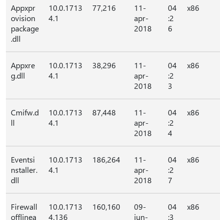
Appxpr
10.0.1713
77,216
11-
04
x86
ovision
4.1
apr-
:2
package
2018
6
.dll
Appxre
10.0.1713
38,296
11-
04
x86
g.dll
4.1
apr-
:2
2018
3
Cmifw.d
10.0.1713
87,448
11-
04
x86
ll
4.1
apr-
:2
2018
4
Eventsi
10.0.1713
186,264
11-
04
x86
nstaller.
4.1
apr-
:2
dll
2018
7
Firewall
10.0.1713
160,160
09-
04
x86
offlinea
4.136
jun-
:3