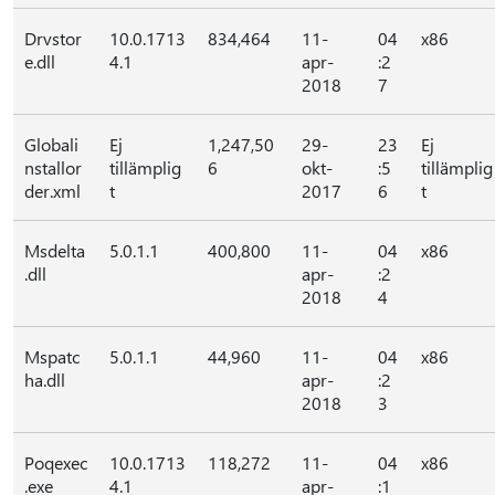
Drvstor
10.0.1713
834,464
11-
04
x86
e.dll
4.1
apr-
:2
2018
7
Globali
Ej
1,247,50
29-
23
Ej
nstallor
tillämplig
6
okt-
:5
tillämplig
der.xml
t
2017
6
t
Msdelta
5.0.1.1
400,800
11-
04
x86
.dll
apr-
:2
2018
4
Mspatc
5.0.1.1
44,960
11-
04
x86
ha.dll
apr-
:2
2018
3
Poqexec
10.0.1713
118,272
11-
04
x86
.exe
4.1
apr-
:1