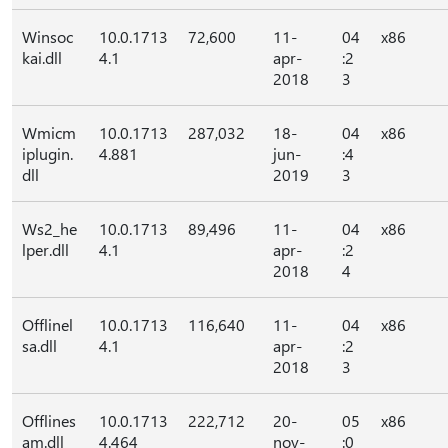
Winsoc
10.0.1713
72,600
11-
04
x86
kai.dll
4.1
apr-
:2
2018
3
Wmicm
10.0.1713
287,032
18-
04
x86
iplugin.
4.881
jun-
:4
dll
2019
3
Ws2_he
10.0.1713
89,496
11-
04
x86
lper.dll
4.1
apr-
:2
2018
4
Offlinel
10.0.1713
116,640
11-
04
x86
sa.dll
4.1
apr-
:2
2018
3
Offlines
10.0.1713
222,712
20-
05
x86
am.dll
4.464
nov-
:0