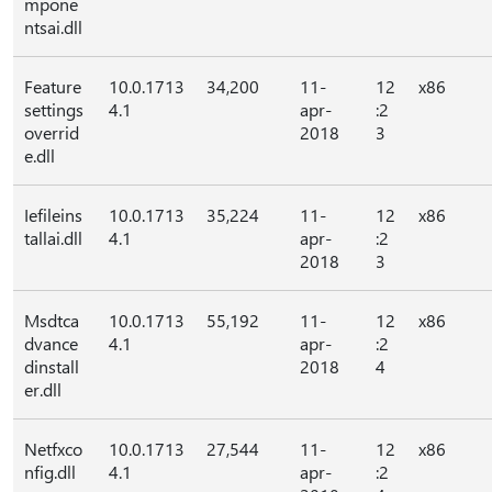
mpone
ntsai.dll
Feature
10.0.1713
34,200
11-
12
x86
settings
4.1
apr-
:2
overrid
2018
3
e.dll
Iefileins
10.0.1713
35,224
11-
12
x86
tallai.dll
4.1
apr-
:2
2018
3
Msdtca
10.0.1713
55,192
11-
12
x86
dvance
4.1
apr-
:2
dinstall
2018
4
er.dll
Netfxco
10.0.1713
27,544
11-
12
x86
nfig.dll
4.1
apr-
:2