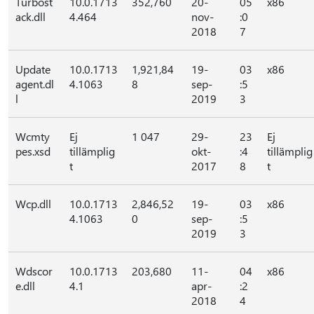
Turbost
10.0.1713
352,760
20-
05
x86
ack.dll
4.464
nov-
:0
2018
7
Update
10.0.1713
1,921,84
19-
03
x86
agent.dl
4.1063
8
sep-
:5
l
2019
3
Wcmty
Ej
1 047
29-
23
Ej
pes.xsd
tillämplig
okt-
:4
tillämplig
t
2017
8
t
Wcp.dll
10.0.1713
2,846,52
19-
03
x86
4.1063
0
sep-
:5
2019
3
Wdscor
10.0.1713
203,680
11-
04
x86
e.dll
4.1
apr-
:2
2018
4