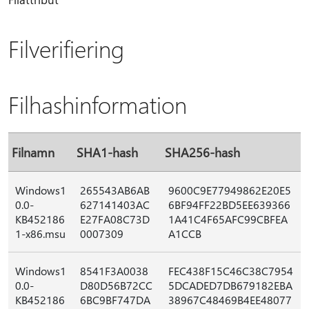
Filverifiering
Filhashinformation
Filnamn
SHA1-hash
SHA256-hash
Windows1
265543AB6AB
9600C9E77949862E20E5
0.0-
627141403AC
6BF94FF22BD5EE639366
KB452186
E27FA08C73D
1A41C4F65AFC99CBFEA
1-x86.msu
0007309
A1CCB
Windows1
8541F3A0038
FEC438F15C46C38C7954
0.0-
D80D56B72CC
5DCADED7DB679182EBA
KB452186
6BC9BF747DA
38967C48469B4EE48077