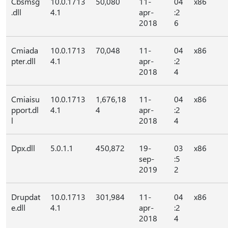
Cbsmsg
10.0.1713
50,080
11-
04
x86
.dll
4.1
apr-
:2
2018
6
Cmiada
10.0.1713
70,048
11-
04
x86
pter.dll
4.1
apr-
:2
2018
4
Cmiaisu
10.0.1713
1,676,18
11-
04
x86
pport.dl
4.1
4
apr-
:2
l
2018
4
Dpx.dll
5.0.1.1
450,872
19-
03
x86
sep-
:5
2019
2
Drupdat
10.0.1713
301,984
11-
04
x86
e.dll
4.1
apr-
:2
2018
4