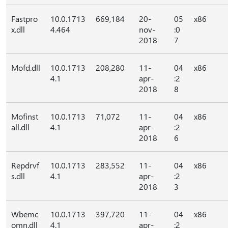
Fastpro
10.0.1713
669,184
20-
05
x86
x.dll
4.464
nov-
:0
2018
7
Mofd.dll
10.0.1713
208,280
11-
04
x86
4.1
apr-
:2
2018
8
Mofinst
10.0.1713
71,072
11-
04
x86
all.dll
4.1
apr-
:2
2018
6
Repdrvf
10.0.1713
283,552
11-
04
x86
s.dll
4.1
apr-
:2
2018
3
Wbemc
10.0.1713
397,720
11-
04
x86
omn.dll
4.1
apr-
:2