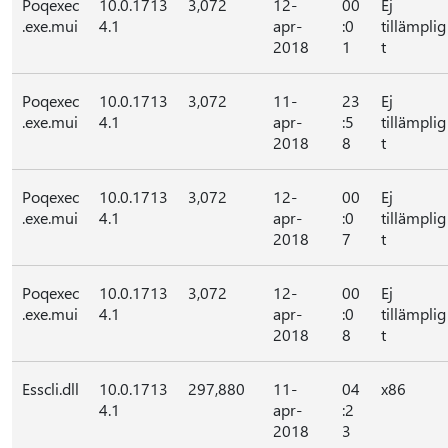
Poqexec
10.0.1713
3,072
12-
00
Ej
.exe.mui
4.1
apr-
:0
tillämplig
2018
1
t
Poqexec
10.0.1713
3,072
11-
23
Ej
.exe.mui
4.1
apr-
:5
tillämplig
2018
8
t
Poqexec
10.0.1713
3,072
12-
00
Ej
.exe.mui
4.1
apr-
:0
tillämplig
2018
7
t
Poqexec
10.0.1713
3,072
12-
00
Ej
.exe.mui
4.1
apr-
:0
tillämplig
2018
8
t
Esscli.dll
10.0.1713
297,880
11-
04
x86
4.1
apr-
:2
2018
3