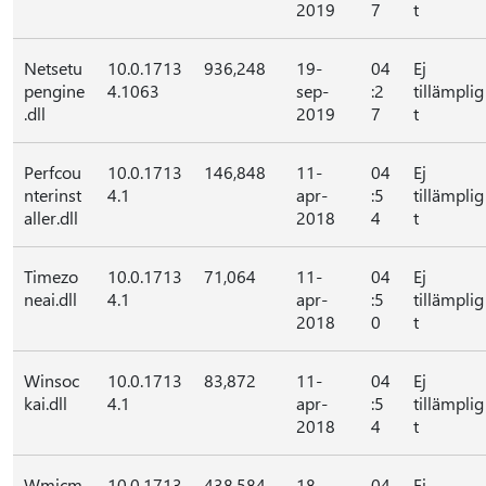
2019
7
t
Netsetu
10.0.1713
936,248
19-
04
Ej
pengine
4.1063
sep-
:2
tillämplig
.dll
2019
7
t
Perfcou
10.0.1713
146,848
11-
04
Ej
nterinst
4.1
apr-
:5
tillämplig
aller.dll
2018
4
t
Timezo
10.0.1713
71,064
11-
04
Ej
neai.dll
4.1
apr-
:5
tillämplig
2018
0
t
Winsoc
10.0.1713
83,872
11-
04
Ej
kai.dll
4.1
apr-
:5
tillämplig
2018
4
t
Wmicm
10.0.1713
438,584
18-
04
Ej