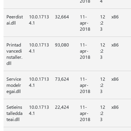
2018
4
Peerdist
10.0.1713
32,664
11-
12
x86
ai.dll
4.1
apr-
:2
2018
3
Printad
10.0.1713
93,080
11-
12
x86
vancedi
4.1
apr-
:2
nstaller.
2018
3
dll
Service
10.0.1713
73,624
11-
12
x86
modelr
4.1
apr-
:2
egai.dll
2018
3
Setieins
10.0.1713
22,424
11-
12
x86
talledda
4.1
apr-
:2
teai.dll
2018
3