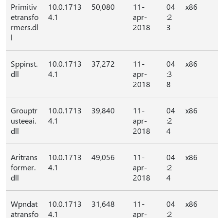
Primitiv
10.0.1713
50,080
11-
04
x86
etransfo
4.1
apr-
:2
rmers.dl
2018
3
l
Sppinst.
10.0.1713
37,272
11-
04
x86
dll
4.1
apr-
:3
2018
8
Grouptr
10.0.1713
39,840
11-
04
x86
usteeai.
4.1
apr-
:2
dll
2018
4
Aritrans
10.0.1713
49,056
11-
04
x86
former.
4.1
apr-
:2
dll
2018
4
Wpndat
10.0.1713
31,648
11-
04
x86
atransfo
4.1
apr-
:2