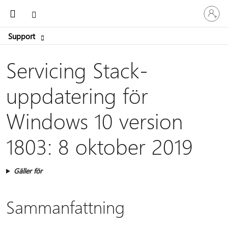
Logga
Microsoft
in
på
Support
ditt
konto
Servicing Stack-
uppdatering för
Windows 10 version
1803: 8 oktober 2019
Gäller för
Sammanfattning