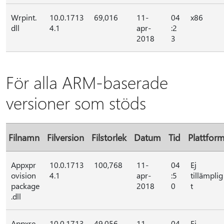
Wrpint.
10.0.1713
69,016
11-
04
x86
dll
4.1
apr-
:2
2018
3
För alla ARM-baserade
versioner som stöds
Filnamn
Filversion
Filstorlek
Datum
Tid
Plattfor
Appxpr
10.0.1713
100,768
11-
04
Ej
ovision
4.1
apr-
:5
tillämplig
package
2018
0
t
.dll
Appxre
10.0.1713
49,056
11-
04
Ej