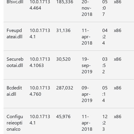
Bfsvc.dll
10.0.1713
185,336
20-
05
x86
4.464
nov-
:0
2018
7
Fveupd
10.0.1713
31,136
11-
04
x86
ateai.dll
4.1
apr-
:2
2018
4
Secureb
10.0.1713
30,520
19-
03
x86
ootai.dll
4.1063
sep-
:5
2019
2
Bcdedit
10.0.1713
287,032
09-
05
x86
ai.dll
4.760
apr-
:1
2019
4
Configu
10.0.1713
45,976
11-
12
x86
reieopti
4.1
apr-
:2
onalco
2018
3