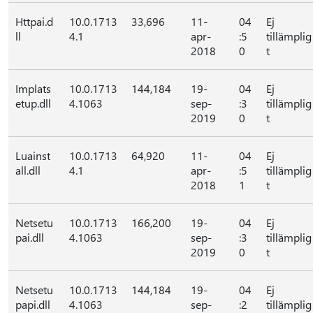
Httpai.d
10.0.1713
33,696
11-
04
Ej
ll
4.1
apr-
:5
tillämplig
2018
0
t
Implats
10.0.1713
144,184
19-
04
Ej
etup.dll
4.1063
sep-
:3
tillämplig
2019
0
t
Luainst
10.0.1713
64,920
11-
04
Ej
all.dll
4.1
apr-
:5
tillämplig
2018
1
t
Netsetu
10.0.1713
166,200
19-
04
Ej
pai.dll
4.1063
sep-
:3
tillämplig
2019
0
t
Netsetu
10.0.1713
144,184
19-
04
Ej
papi.dll
4.1063
sep-
:2
tillämplig