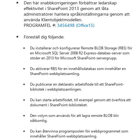
Den här snabbkorrigeringen förbättrar ledarskap
effektivitet i SharePoint 2013 genom att låta
administratörer hantera språkinställningarna genom att
använda Klientobjektmodellen.
PROGRAMFEL #:
3456498 (Office15)
Föreställ dig följande:
Du installerar och konfigurerar Remote BLOB Storage (RBS) för
en Microsoft SQL Server 2008 R2 Express-databas-server som
stöder en 2013 för Microsoft SharePoint-servergrupp.
Du aktiverar RBS för en innehållsdatabas som innehåller en
SharePoint-webbplatssamling.
Du publicerar en deklarativ arbetsflöde till ett SharePoint-
bibliotek i webbplatssamlingen.
Du kan starta arbetsflödet, till exempel genom att överföra ett
dokument i SharePoint-biblioteket.
Den volym som används för att lagra remote BLOB blir
oåtkomlig.
Du kan återvinna programpoolen för webbprogrammet som
innehåller SharePoint-webbplatssamling.