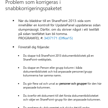
Problem som korrigeras i
snabbkorrigeringspaketet
När du bläddrar till en SharePoint 2013-sida som
innehåller en kontroll för UpdatePanel uppdateras sidan
slumpmässigt. Därför, om du skriver något i ett textfält
på sidan textfältet kan bli tomma.
PROGRAMFEL #:
3437171 (Office15)
Föreställ dig följande:
Du skapar två SharePoint 2013 dokumentbibliotek på en
SharePoint-webbplats.
Du skapar en Person eller grupp kolumn i båda
dokumentbibliotek och två anpassade personer/grupp
kolumnerna har samma namn.
Du gör flera val och urval av
personer och grupper
för den här
anpassade kolumnen.
Du överför ett dokument till det första dokumentbiblioteket
och väljer en SharePoint-grupp för den anpassade kolumnen.
Du markerar du dokumentet och skicka det till andra