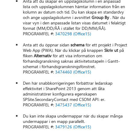
Anta att du skapar en uppslagskolumn i en anpassad
lista och uppslagskolumnen hämtar information från en
kolumn av datum och tid. Du kan skapa en standardvy
och ange uppslagskolumn i avsnittet
Group By
. När du
visar vyn i den anpassade listan visas datumet i felaktigt
format (MM/DD/ÅÅ i stället för DD/MM/ÅÅ).
PROGRAMFEL #:
3470298 (Office15)
Anta att du öppnar sidan
schema
för ett projekt i Project
Web App (PWA). När du klickar på knappen
Skriv ut
på
fliken
Alternativ
för att visa information om
förhandsgranskning saknas aktivitetsstapeln i Gantt-
schemat i förhandsgranskningsfönstret.
PROGRAMFEL #:
3474460 (Office15)
Den här snabbkorrigeringen förbättrar ledarskap
effektivitet i SharePoint 2013 genom att låta
administratörer konfigurera egenskapen
SPSite.SecondaryContact med CSOM API: er.
PROGRAMFEL #:
3475437 (Office15)
Du kan inte skapa undermappar när du skapar många
undermappar i en mapp parallellt.
PROGRAMFEL #:
3479126 (Office15)