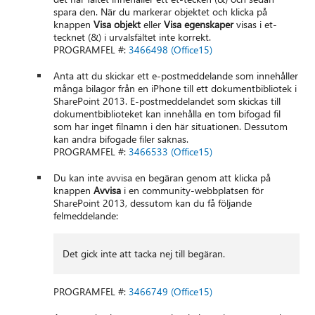
spara den. När du markerar objektet och klicka på
knappen
Visa objekt
eller
Visa egenskaper
visas i et-
tecknet (&) i urvalsfältet inte korrekt.
PROGRAMFEL #:
3466498 (Office15)
Anta att du skickar ett e-postmeddelande som innehåller
många bilagor från en iPhone till ett dokumentbibliotek i
SharePoint 2013. E-postmeddelandet som skickas till
dokumentbiblioteket kan innehålla en tom bifogad fil
som har inget filnamn i den här situationen. Dessutom
kan andra bifogade filer saknas.
PROGRAMFEL #:
3466533 (Office15)
Du kan inte avvisa en begäran genom att klicka på
knappen
Avvisa
i en community-webbplatsen för
SharePoint 2013, dessutom kan du få följande
felmeddelande:
Det gick inte att tacka nej till begäran.
PROGRAMFEL #:
3466749 (Office15)