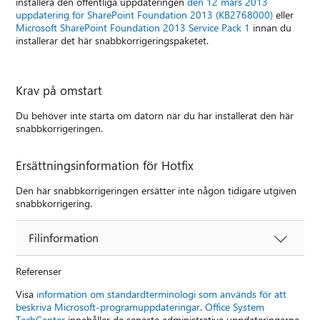
installera den offentliga uppdateringen
den 12 mars 2013
uppdatering för SharePoint Foundation 2013 (KB2768000)
eller
Microsoft SharePoint Foundation 2013 Service Pack 1
innan du
installerar det här snabbkorrigeringspaketet.
Krav på omstart
Du behöver inte starta om datorn när du har installerat den här
snabbkorrigeringen.
Ersättningsinformation för Hotfix
Den här snabbkorrigeringen ersätter inte någon tidigare utgiven
snabbkorrigering.
Filinformation
Referenser
Visa
information om standardterminologi som används för att
beskriva Microsoft-programuppdateringar
.
Office System
TechCenter
innehåller de senaste administrativa uppdateringarna