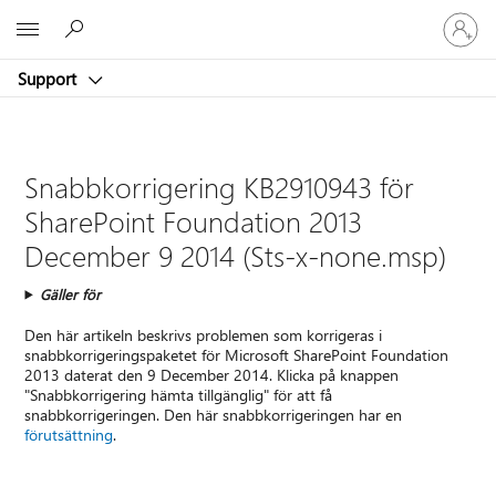
Logga
Microsoft
in
på
Support
ditt
konto
Snabbkorrigering KB2910943 för
SharePoint Foundation 2013
December 9 2014 (Sts-x-none.msp)
Gäller för
Den här artikeln beskrivs problemen som korrigeras i
snabbkorrigeringspaketet för Microsoft SharePoint Foundation
2013 daterat den 9 December 2014. Klicka på knappen
"Snabbkorrigering hämta tillgänglig" för att få
snabbkorrigeringen. Den här snabbkorrigeringen har en
förutsättning
.