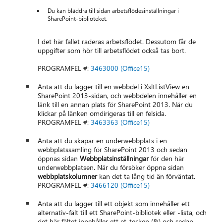
Du kan bläddra till sidan arbetsflödesinställningar i
SharePoint-biblioteket.
I det här fallet raderas arbetsflödet. Dessutom får de
uppgifter som hör till arbetsflödet också tas bort.
PROGRAMFEL #:
3463000 (Office15)
Anta att du lägger till en webbdel i XsltListView en
SharePoint 2013-sidan, och webbdelen innehåller en
länk till en annan plats för SharePoint 2013. När du
klickar på länken omdirigeras till en felsida.
PROGRAMFEL #:
3463363 (Office15)
Anta att du skapar en underwebbplats i en
webbplatssamling för SharePoint 2013 och sedan
öppnas sidan
Webbplatsinställningar
för den här
underwebbplatsen. När du försöker öppna sidan
webbplatskolumner
kan det ta lång tid än förväntat.
PROGRAMFEL #:
3466120 (Office15)
Anta att du lägger till ett objekt som innehåller ett
alternativ-fält till ett SharePoint-bibliotek eller -lista, och
det här fältet innehåller ett et-tecken (&) och sedan