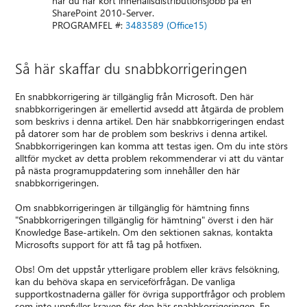
när du har kört innehållsdistributionsjobb på en
SharePoint 2010-Server.
PROGRAMFEL #:
3483589 (Office15)
Så här skaffar du snabbkorrigeringen
En snabbkorrigering är tillgänglig från Microsoft. Den här
snabbkorrigeringen är emellertid avsedd att åtgärda de problem
som beskrivs i denna artikel. Den här snabbkorrigeringen endast
på datorer som har de problem som beskrivs i denna artikel.
Snabbkorrigeringen kan komma att testas igen. Om du inte störs
alltför mycket av detta problem rekommenderar vi att du väntar
på nästa programuppdatering som innehåller den här
snabbkorrigeringen.
Om snabbkorrigeringen är tillgänglig för hämtning finns
"Snabbkorrigeringen tillgänglig för hämtning" överst i den här
Knowledge Base-artikeln. Om den sektionen saknas, kontakta
Microsofts support för att få tag på hotfixen.
Obs! Om det uppstår ytterligare problem eller krävs felsökning,
kan du behöva skapa en serviceförfrågan. De vanliga
supportkostnaderna gäller för övriga supportfrågor och problem
som inte uppfyller kraven för den här snabbkorrigeringen. En