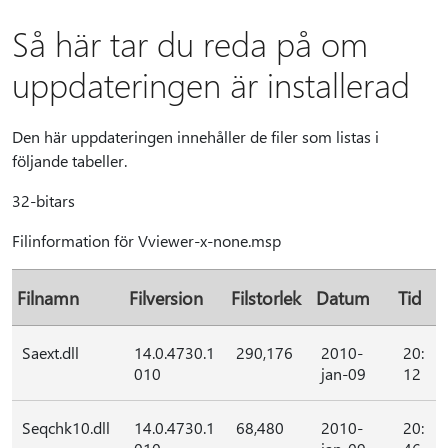
Så här tar du reda på om
uppdateringen är installerad
Den här uppdateringen innehåller de filer som listas i
följande tabeller.
32-bitars
Filinformation för Vviewer-x-none.msp
Filnamn
Filversion
Filstorlek
Datum
Tid
Saext.dll
14.0.4730.1
290,176
2010-
20:
010
jan-09
12
Seqchk10.dll
14.0.4730.1
68,480
2010-
20: