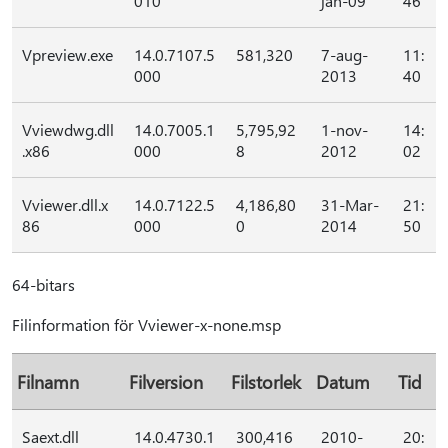
010
jan-09
46
Vpreview.exe
14.0.7107.5
581,320
7-aug-
11:
000
2013
40
Vviewdwg.dll
14.0.7005.1
5,795,92
1-nov-
14:
.x86
000
8
2012
02
Vviewer.dll.x
14.0.7122.5
4,186,80
31-Mar-
21:
86
000
0
2014
50
64-bitars
Filinformation för Vviewer-x-none.msp
Filnamn
Filversion
Filstorlek
Datum
Tid
Saext.dll
14.0.4730.1
300,416
2010-
20: