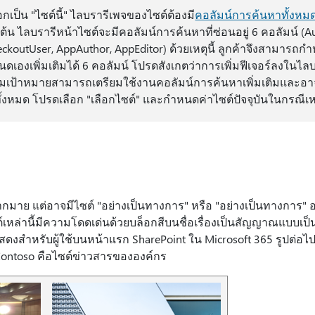
ือกเป็น "ไซต์นี้" ไลบรารีเพจของไซต์ต้องมี
คอลัมน์การค้นหาทั้งหมด
ต้น ไลบรารีหน้าไซต์จะมีคอลัมน์การค้นหาที่ซ่อนอยู่ 6 คอลัมน์ (Aut
heckoutUser, AppAuthor, AppEditor) ด้วยเหตุนี้ ลูกค้าจึงสามารถก
เองเพิ่มเติมได้ 6 คอลัมน์ โปรดสังเกตว่าการเพิ่มฟีเจอร์ลงในไล
ชมเป้าหมายสามารถเตรียมใช้งานคอลัมน์การค้นหาเพิ่มเติมและอาจ
้งหมด โปรดเลือก "เลือกไซต์" และกําหนดค่าไซต์ปัจจุบันในกรณีเหล
มาย แต่อาจมีไซต์ "อย่างเป็นทางการ" หรือ "อย่างเป็นทางการ" อย
์เหล่านี้มีความโดดเด่นด้วยบล็อกสีบนชื่อเรื่องเป็นสัญญาณแบบเ
่แสดงสําหรับผู้ใช้บนหน้าแรก SharePoint ใน Microsoft 365 รูปต่
Contoso คือไซต์ข่าวสารขององค์กร