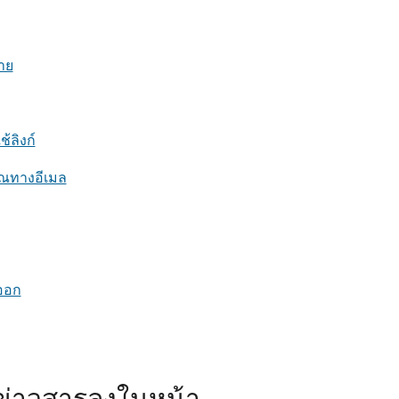
าย
้ลิงก์
ุณทางอีเมล
ออก
t ข่าวสารลงในหน้า