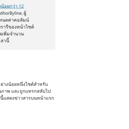
น้อยกว่า 12
horByline, ผู้
ําหนดค่าคอลัมน์
บรารีของหน้าไซต์
เพิ่มจํานวน
่านี้
่างน้อยหนึ่งไซต์สําหรับ
ป็นภาพ และถูกแทรกสลับไป
อไปนี้แสดงข่าวสารบนหน้าแรก