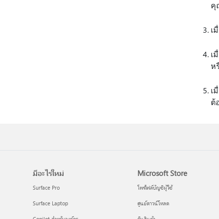
คุ
เม
เม
หร
เม
ต้
มีอะไรใหม่
Microsoft Store
Surface Pro
โพรไฟล์บัญชีผู้ใช้
Surface Laptop
ศูนย์ดาวน์โหลด
Copilot สำหรับองค์กร
คืนสินค้า