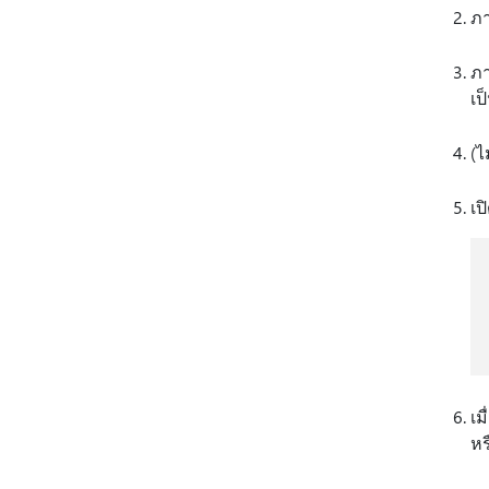
ภา
ภา
เป
(ไ
เป
เม
หร