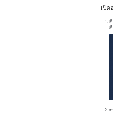
เปิด
เล
เล
กา