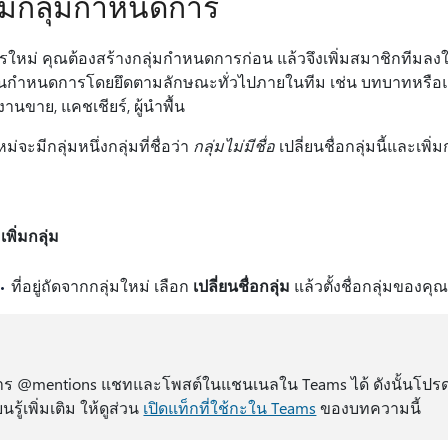
พิ่มกลุ่มกําหนดการ
ารใหม่ คุณต้องสร้างกลุ่มกําหนดการก่อน แล้วจึงเพิ่มสมาชิกทีมลง
คลในกําหนดการโดยยึดตามลักษณะทั่วไปภายในทีม เช่น บทบาทหรือแผ
านขาย, แคชเชียร์, ผู้นําพื้น
จะมีกลุ่มหนึ่งกลุ่มที่ชื่อว่า
กลุ่มไม่มีชื่อ
เปลี่ยนชื่อกลุ่มนี้และเพิ
ก
เพิ่มกลุ่ม
ที่อยู่ถัดจากกลุ่มใหม่ เลือก
เปลี่ยนชื่อกลุ่ม
แล้วตั้งชื่อกลุ่มของคุณ
ร @mentions แชทและโพสต์ในแชนเนลใน Teams ได้ ดังนั้นโปรดเลื
นรู้เพิ่มเติม ให้ดูส่วน
เปิดแท็กที่ใช้กะใน Teams
ของบทความนี้