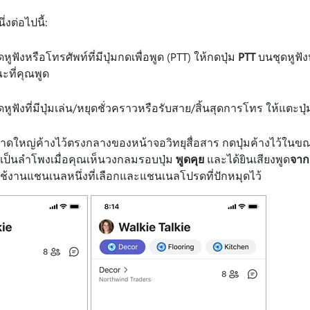
งต่อไปนี้:
หูฟังหรือโทรศัพท์ที่มีปุ่มกดเพื่อพูด (PTT) ให้กดปุ่ม
PTT
บนชุดหูฟัง
ะที่คุณพูด
หูฟังที่มีปุ่มเล่น/หยุดชั่วคราวหรือรับสาย/สิ้นสุดการโทร ให้แตะปุ
ดใหญ่ค้างไว้ตรงกลางของหน้าจอวิทยุสื่อสาร กดปุ่มค้างไว้ในขณ
ป็นลําโพงเมื่อคุณเห็นวงกลมรอบปุ่ม
พูดคุย
และได้ยินเสียงพูด
จาก
งานแชนเนลหนึ่งที่เลือกและแชนเนลโปรดที่ปักหมุดไว้