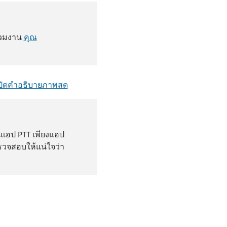
ร่วมงาน
คุณ
ปิดคําอธิบายภาพสด
็นแอป PTT เพียงแอป
ตรวจสอบให้แน่ใจว่า