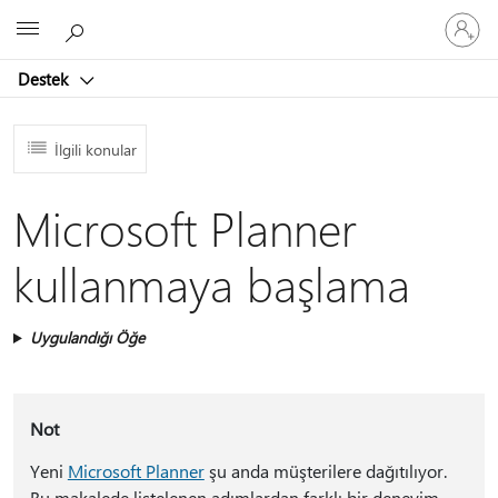
Hesabın
Microsoft
oturum
açın
Destek
İlgili konular
Microsoft Planner
kullanmaya başlama
Uygulandığı Öğe
Not
Yeni
Microsoft Planner
şu anda müşterilere dağıtılıyor.
Bu makalede listelenen adımlardan farklı bir deneyim