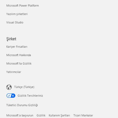
Microsoft Power Platform
Yazılım şirketleri
Visual Studio
Şirket
Kariyer Fırsatları
Microsoft Hakkında
Microsoft'ta Gizlilik
Yatırımcılar
Türkçe (Türkiye)
Gizlilik Tercihleriniz
Tüketici Durumu Gizliliği
Microsoft'a başvurun
Gizlilik
Kullanım Şartları
Ticari Markalar