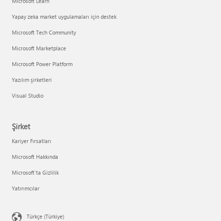
Microsoft Learn
Yapay zeka market uygulamaları için destek
Microsoft Tech Community
Microsoft Marketplace
Microsoft Power Platform
Yazılım şirketleri
Visual Studio
Şirket
Kariyer Fırsatları
Microsoft Hakkında
Microsoft'ta Gizlilik
Yatırımcılar
Türkçe (Türkiye)