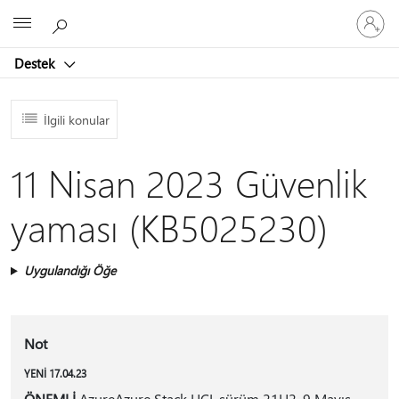
Hesabın
Microsoft
oturum
açın
Destek
İlgili konular
11 Nisan 2023 Güvenlik
yaması (KB5025230)
Uygulandığı Öğe
Not
YENİ 17.04.23
ÖNEMLİ
AzureAzure Stack HCI, sürüm 21H2, 9 Mayıs