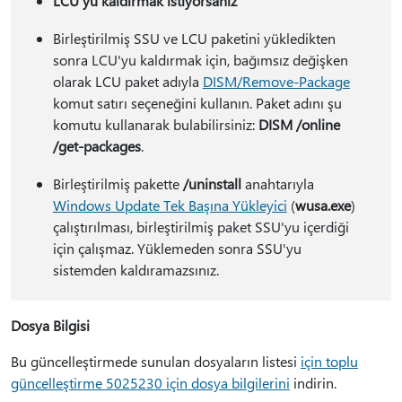
LCU'yu kaldırmak istiyorsanız
Birleştirilmiş SSU ve LCU paketini yükledikten
sonra LCU'yu kaldırmak için, bağımsız değişken
olarak LCU paket adıyla
DISM/Remove-Package
komut satırı seçeneğini kullanın. Paket adını şu
komutu kullanarak bulabilirsiniz:
DISM /online
/get-packages
.
Birleştirilmiş pakette
/uninstall
anahtarıyla
Windows Update Tek Başına Yükleyici
(
wusa.exe
)
çalıştırılması, birleştirilmiş paket SSU'yu içerdiği
için çalışmaz. Yüklemeden sonra SSU'yu
sistemden kaldıramazsınız.
Dosya Bilgisi
Bu güncelleştirmede sunulan dosyaların listesi
için toplu
güncelleştirme 5025230 için dosya bilgilerini
indirin.