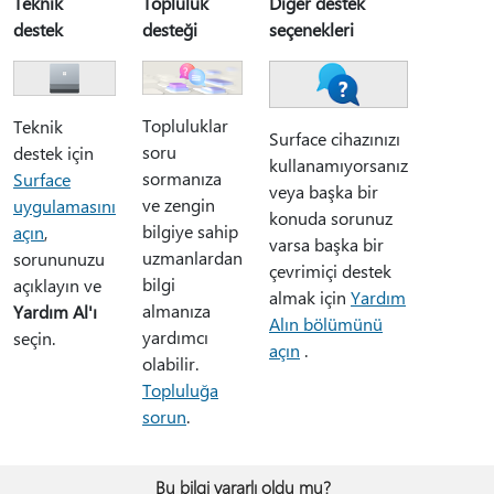
Teknik
Topluluk
Diğer destek
destek
desteği
seçenekleri
Topluluklar
Teknik
Surface cihazınızı
soru
destek için
kullanamıyorsanız
sormanıza
Surface
veya başka bir
ve zengin
uygulamasını
konuda sorunuz
bilgiye sahip
açın
,
varsa başka bir
uzmanlardan
sorununuzu
çevrimiçi destek
bilgi
açıklayın ve
almak için
Yardım
almanıza
Yardım Al'ı
Alın bölümünü
yardımcı
seçin.
açın
.
olabilir.
Topluluğa
sorun
.
Bu bilgi yararlı oldu mu?