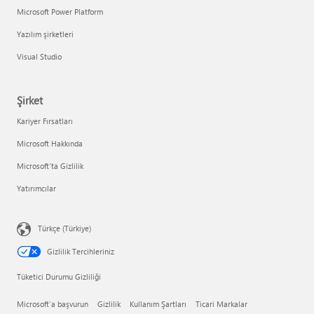
Microsoft Power Platform
Yazılım şirketleri
Visual Studio
Şirket
Kariyer Fırsatları
Microsoft Hakkında
Microsoft'ta Gizlilik
Yatırımcılar
Türkçe (Türkiye)
Gizlilik Tercihleriniz
Tüketici Durumu Gizliliği
Microsoft'a başvurun
Gizlilik
Kullanım Şartları
Ticari Markalar