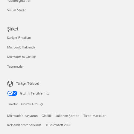
Yazılım şirketleri
Visual Studio
Şirket
Kariyer Fırsatları
Microsoft Hakkında
Microsoft'ta Gizlilik
Yatırımcılar
Türkçe (Türkiye)
Gizlilik Tercihleriniz
Tüketici Durumu Gizliliği
Microsoft'a başvurun
Gizlilik
Kullanım Şartları
Ticari Markalar
Reklamlarımız hakkında
© Microsoft 2026