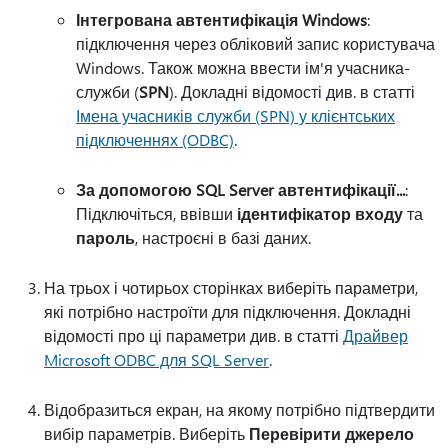
Інтегрована автентифікація Windows
:
підключення через обліковий запис користувача
Windows. Також можна ввести ім'я учасника-
служби (
SPN
). Докладні відомості див. в статті
Імена учасників служби (SPN) у клієнтських
підключеннях (ODBC)
.
За допомогою SQL Server автентифікації...
:
Підключіться, ввівши
ідентифікатор входу
та
пароль
, настроєні в базі даних.
На трьох і чотирьох сторінках виберіть параметри,
які потрібно настроїти для підключення. Докладні
відомості про ці параметри див. в статті
Драйвер
Microsoft ODBC для SQL Server
.
Відобразиться екран, на якому потрібно підтвердити
вибір параметрів. Виберіть
Перевірити джерело