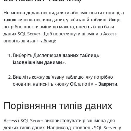
Не можна додавати, видаляти або змінювати стовпці, а
також змінювати типи даних у зв'язаній таблиці. Якщо
потрібно внести зміни до макета, внесіть їх до бази
даних SQL Server. Щоб переглянути ці зміни в Access,
оновіть зв’язані таблиці:
Виберіть Диспетчер
зв'язаних таблиць
із
зовнішніми даними
>.
Виділіть кожну зв’язану таблицю, яку потрібно
оновити, натисніть кнопку
OK
, а потім –
Закрити
.
Порівняння типів даних
Access і SQL Server використовувати різні імена для
деяких типів даних. Наприклад, стовпець SQL Server, у