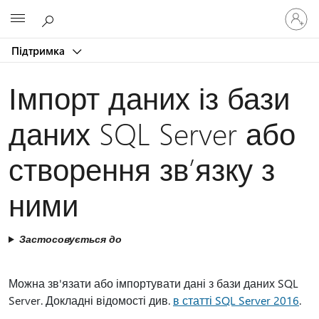
Увійдіть
Microsoft
у
свій
Підтримка
обліков
запис
Імпорт даних із бази
даних SQL Server або
створення зв’язку з
ними
Застосовується до
Можна зв'язати або імпортувати дані з бази даних SQL
Server. Докладні відомості див.
в статті SQL Server 2016
.