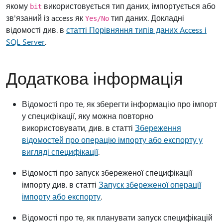
якому
використовується тип даних, імпортується або
bit
зв'язаний із access як
тип даних. Докладні
Yes/No
відомості див. в
статті Порівняння типів даних Access і
SQL Server
.
Додаткова інформація
Відомості про те, як зберегти інформацію про імпорт
у специфікації, яку можна повторно
використовувати, див. в статті
Збереження
відомостей про операцію імпорту або експорту у
вигляді специфікації
.
Відомості про запуск збереженої специфікації
імпорту див. в статті
Запуск збереженої операції
імпорту або експорту
.
Відомості про те, як планувати запуск специфікацій