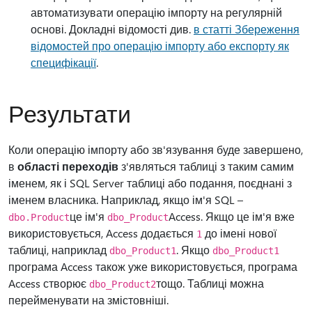
автоматизувати операцію імпорту на регулярній
основі. Докладні відомості див.
в статті Збереження
відомостей про операцію імпорту або експорту як
специфікації
.
Результати
Коли операцію імпорту або зв'язування буде завершено,
в
області переходів
з'являться таблиці з таким самим
іменем, як і SQL Server таблиці або подання, поєднані з
іменем власника. Наприклад, якщо ім'я SQL –
це ім'я
Access. Якщо це ім'я вже
dbo.Product
dbo_Product
використовується, Access додається
до імені нової
1
таблиці, наприклад
. Якщо
dbo_Product1
dbo_Product1
програма Access також уже використовується, програма
Access створює
тощо. Таблиці можна
dbo_Product2
перейменувати на змістовніші.