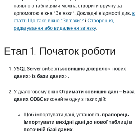
наявною таблицями можна створити вручну за
допомогою вікна "Зв'язки". Докладні відомості див.
в
статті Що таке вікно "Зв'язки"?
і
Створення,
редагування або видалення зв'язку
.
Етап 1. Початок роботи
У
SQL Server
виберіть
зовнішнє джерело
> нових
даних
>
із бази даних
>.
У діалоговому вікні
Отримати зовнішні дані – База
даних ODBC
виконайте одну з таких дій:
Щоб імпортувати дані, установіть
прапорець
Імпортувати вихідні дані до нової таблиці в
поточній базі даних
.