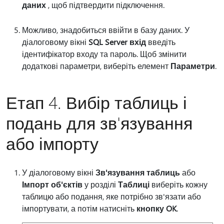
даних
, щоб підтвердити підключення.
Можливо, знадобиться ввійти в базу даних. У
діалоговому вікні
SQL Server вхід
введіть
ідентифікатор входу та пароль. Щоб змінити
додаткові параметри, виберіть елемент
Параметри
.
Етап 4. Вибір таблиць і
подань для зв'язування
або імпорту
У діалоговому вікні
Зв'язування таблиць
або
Імпорт об'єктів
у розділі
Таблиці
виберіть кожну
таблицю або подання, яке потрібно зв'язати або
імпортувати, а потім натисніть
кнопку OK
.