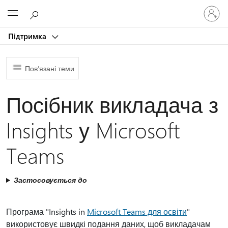
Увійдіть
Microsoft
у
свій
Підтримка
обліков
запис
Пов’язані теми
Посібник викладача з
Insights у Microsoft
Teams
Застосовується до
Програма "Insights in
Microsoft Teams для освіти
"
використовує швидкі подання даних, щоб викладачам