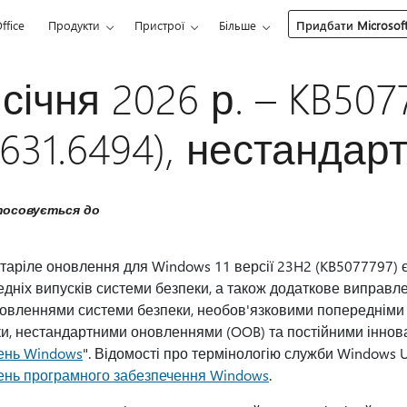
ffice
Продукти
Пристрої
Більше
Придбати Microsoft
 січня 2026 р. – KB50
631.6494), нестандар
осовується до
таріле оновлення для Windows 11 версії 23H2 (KB5077797) є
дніх випусків системи безпеки, а також додаткове виправле
новленнями системи безпеки, необов'язковими попередніми
и, нестандартними оновленнями (OOB) та постійними іннова
ень Windows
". Відомості про термінологію служби Windows U
ень програмного забезпечення Windows
.