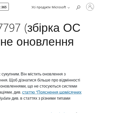
Увійдіть
 365
Усі продукти Microsoft
у
свій
обліковий
запис
77797 (збірка ОС
тне оновлення
 сукупним. Він містить оновлення з
ння. Щоб дізнатися більше про відмінності
 оновленнями, що не стосуються системи
ціями, див.
статтю "Пояснення щомісячних
pdate див. в статтях з різними типами