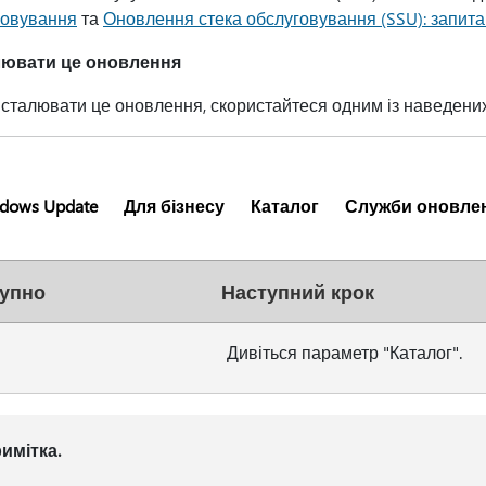
говування
та
Оновлення стека обслуговування (SSU): запитан
лювати це оновлення
сталювати це оновлення, скористайтеся одним із наведених 
dows Update
Для бізнесу
Каталог
Служби оновлен
упно
Наступний крок
Дивіться параметр "Каталог".
имітка.