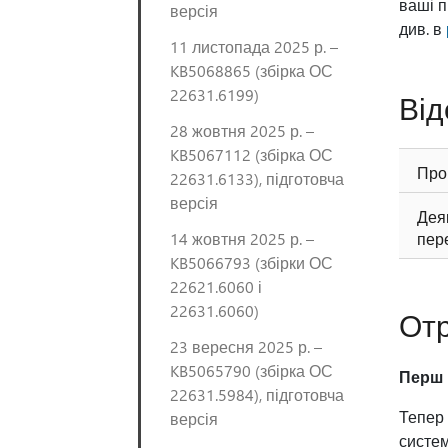
ваші п
версія
див. в
11 листопада 2025 р. –
KB5068865 (збірка ОС
22631.6199)
Від
28 жовтня 2025 р. –
KB5067112 (збірка ОС
Про
22631.6133), підготовча
версія
Дея
14 жовтня 2025 р. –
пер
KB5066793 (збірки ОС
22621.6060 і
22631.6060)
От
23 вересня 2025 р. –
KB5065790 (збірка ОС
Перш 
22631.5984), підготовча
Тепер 
версія
систем