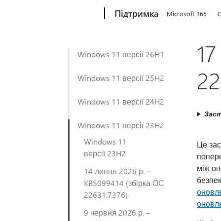
Microsoft
Підтримка
Microsoft 365
O
17
Windows 11 версії 26H1
22
Windows 11 версії 25H2
Windows 11 версії 24H2
Заст
Windows 11 версії 23H2
Windows 11
Це зас
версії 23H2
попере
між о
14 липня 2026 р. –
безпек
KB5099414 (збірка ОС
оновл
22631.7376)
оновл
9 червня 2026 р. –