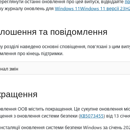
реглянути останні оновлення про цей випуск, відвідайте
пр
нку журналу оновлень для
Windows 11Windows 11 версії 23H
лошення та повідомлення
у розділі наведено основні сповіщення, пов'язані з цим вип
млення про кінець підтримки.
нал змін
кращення
влення OOB містить покращення. Це сукупне оновлення міс
ення з оновлення системи безпеки (
KB5073455
) від 13 січ
інсталяції оновлення системи безпеки Windows за січень 2026