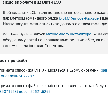
Якщо ви хочете видалити LCU
Щоб видалити LCU після встановлення об'єднаного пакета
параметром командного рядка
DISM/Remove-Package
з ім
Назву пакунка можна знайти за допомогою такої команди:
Windows Update Запуск
автономного інсталятора
(
wusa.ex
об'єднаному пакеті не працюватиме, оскільки об'єднаний п
системи після інсталяції не можна.
ості про файл
римати список файлів, які містяться в цьому оновленні,
зав
а оновлень 5077797
.
римати список файлів, які містить оновлення стека обслуг
B5071963) версії 22621.6265
.