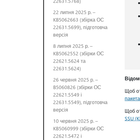
22631.5768)
22 липня 2025 р. –
KB5062663 (збірка ОС
22631.5699), підготовча
версія
8 липня 2025 р. –
KB5062552 (збірки ОС
22621.5624 та
22631.5624)
Відом
26 червня 2025 р. –
B5060826 (збірки ОС
Щоб от
22621.5549 і
пакет
22631.5549), підготовча
версія
Щоб от
SSU (K
10 червня 2025 р. –
KB5060999 (збірки ОС
22621.5472 і