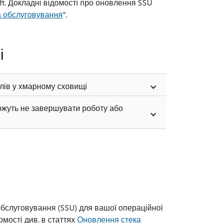
t. Докладні відомості про оновлення SSU
а обслуговування
".
і
лів у хмарному сховищі
ожуть не завершувати роботу або
бслуговування (SSU) для вашої операційної
омості див. в статтях
Оновлення стека