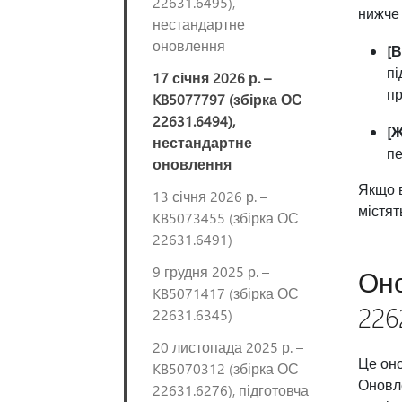
22631.6495),
нижче 
нестандартне
оновлення
[
пі
17 січня 2026 р. –
пр
KB5077797 (збірка ОС
22631.6494),
[
нестандартне
пе
оновлення
Якщо в
13 січня 2026 р. –
містят
KB5073455 (збірка ОС
22631.6491)
9 грудня 2025 р. –
Оно
KB5071417 (збірка ОС
226
22631.6345)
20 листопада 2025 р. –
Це оно
KB5070312 (збірка ОС
Оновле
22631.6276), підготовча