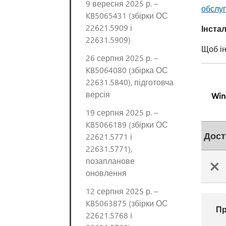
9 вересня 2025 р. –
обслу
KB5065431 (збірки ОС
22621.5909 і
Інста
22631.5909)
Щоб ін
26 серпня 2025 р. –
KB5064080 (збірка ОС
22631.5840), підготовча
версія
Win
19 серпня 2025 р. –
KB5066189 (збірки ОС
Дост
22621.5771 і
22631.5771),
позапланове
оновлення
12 серпня 2025 р. –
KB5063875 (збірки ОС
Пр
22621.5768 і