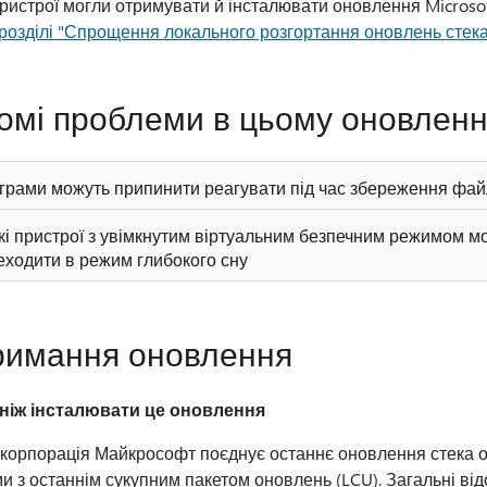
ристрої могли отримувати й інсталювати оновлення Microsof
розділі "Спрощення локального розгортання оновлень стек
омі проблеми в цьому оновленн
грами можуть припинити реагувати під час збереження фай
кі пристрої з увімкнутим віртуальним безпечним режимом м
еходити в режим глибокого сну
римання оновлення
ніж інсталювати це оновлення
корпорація Майкрософт поєднує останнє оновлення стека о
и з останнім сукупним пакетом оновлень (LCU). Загальні від