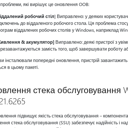
проблеми, які вирішує це оновлення OOB:
Віддалений робочий стіл
] Виправлено: у деяких користувач
дключень до віддаленого робочого стола. Ця проблема стосу
ограм віддалених робочих столів у Windows, наприклад Win
Живлення & акумулятор]
Виправлено: деякі пристрої з уві
резавантажуються замість того, щоб завершувати роботу аб
и інсталювали попередні оновлення, пристрій завантажить
ься в цьому пакеті.
влення стека обслуговування Wi
21.6265
влення підвищує якість стека обслуговування – компонента
ння стека обслуговування (SSU) забезпечує надійність і на