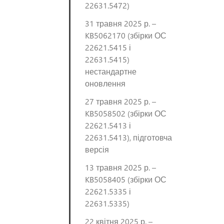
22631.5472)
31 травня 2025 р. –
KB5062170 (збірки ОС
22621.5415 і
22631.5415)
нестандартне
оновлення
27 травня 2025 р. –
KB5058502 (збірки ОС
22621.5413 і
22631.5413), підготовча
версія
13 травня 2025 р. –
KB5058405 (збірки ОС
22621.5335 і
22631.5335)
22 квітня 2025 р. –