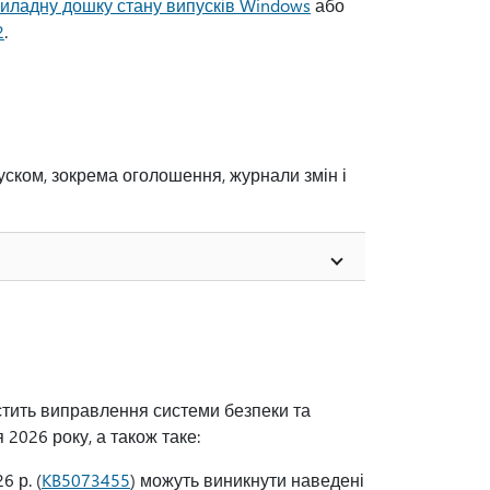
иладну дошку стану випусків Windows
або
2
.
уском, зокрема оголошення, журнали змін і
тить виправлення системи безпеки та
ня 2026 року, а також таке:
 р. (
KB5073455
) можуть виникнути наведені