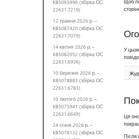
Щоб пе
KB5093998 (збірка ОС
сторі
22631.7219)
12 травня 2026 р. –
KB5087420 (збірка ОС
Ого
22631.7079)
14 квітня 2026 р. –
У цьом
KB5082052 (збірка ОС
повідо
22631.6936)
10 березня 2026 р. –
Жур
KB5078883 (збірка ОС
22631.6783)
По
10 лютого 2026 р. –
KB5075941 (збірка ОС
22631.6649)
Це оно
покращ
24 січня 2026 р. –
KB5078132 (збірка ОС
Після 