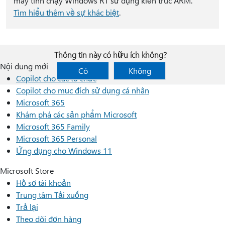
máy tính chạy Windows RT sử dụng kiến trúc ARM.
Tìm hiểu thêm về sự khác biệt
.
Thông tin này có hữu ích không?
Nội dung mới
Có
Không
Copilot cho các tổ chức
Copilot cho mục đích sử dụng cá nhân
Microsoft 365
Khám phá các sản phẩm Microsoft
Microsoft 365 Family
Microsoft 365 Personal
Ứng dụng cho Windows 11
Microsoft Store
Hồ sơ tài khoản
Trung tâm Tải xuống
Trả lại
Theo dõi đơn hàng