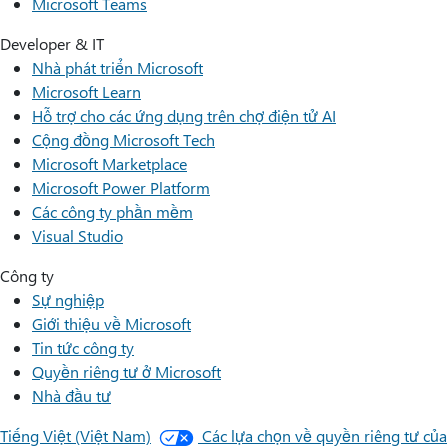
Microsoft Teams
Developer & IT
Nhà phát triển Microsoft
Microsoft Learn
Hỗ trợ cho các ứng dụng trên chợ điện tử AI
Cộng đồng Microsoft Tech
Microsoft Marketplace
Microsoft Power Platform
Các công ty phần mềm
Visual Studio
Công ty
Sự nghiệp
Giới thiệu về Microsoft
Tin tức công ty
Quyền riêng tư ở Microsoft
Nhà đầu tư
Tiếng Việt (Việt Nam)
Các lựa chọn về quyền riêng tư của