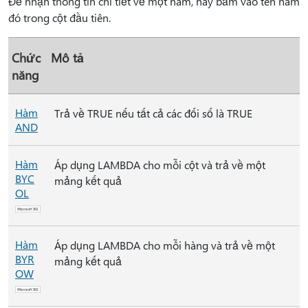
Để nhận thông tin chi tiết về một hàm, hãy bấm vào tên hàm
đó trong cột đầu tiên.
Chức
Mô tả
năng
Hàm
Trả về TRUE nếu tất cả các đối số là TRUE
AND
Hàm
Áp dụng LAMBDA cho mỗi cột và trả về một
BYC
mảng kết quả
OL
Hàm
Áp dụng LAMBDA cho mỗi hàng và trả về một
BYR
mảng kết quả
OW