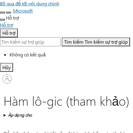
Bỏ qua để tới nội dung chính
Microsoft
Hỗ trợ
Hỗ trợ
Hỗ trợ
Tìm kiếm
Tìm kiếm sự trợ giúp
Không có kết quả
Hủy
Đăng
nhập
tài
khoản
Hàm lô-gic (tham khảo)
của
bạn
Áp dụng cho