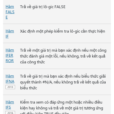
Hàm
Trả về giá trị lô-gic FALSE
FALS
E
Hàm
Xác định một phép kiểm tra lô-gic cần thực hiện
IF
Hàm
Trả về một giá trị mà bạn xác định nếu một công
IFER
thức đánh giá một lỗi, nếu không, trả về kết quả
ROR
của công thức
Hàm
Trả về giá trị mà bạn xác định nếu biểu thức giải
IFNA
quyết thành #N/A, nếu không trả về kết quả của
biểu thức
Hàm
Kiểm tra xem có đáp ứng một hoặc nhiều điều
IFS
kiện hay không và trả về một giá trị tương ứng
với điều kiện TRUE đầu tiên.