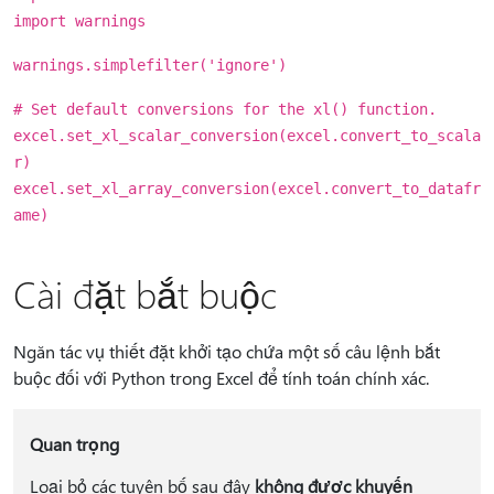
import warnings
warnings.simplefilter('ignore')
# Set default conversions for the xl() function.
excel.set_xl_scalar_conversion(excel.convert_to_scala
r)
excel.set_xl_array_conversion(excel.convert_to_datafr
ame)
Cài đặt bắt buộc
Ngăn tác vụ thiết đặt khởi tạo chứa một số câu lệnh bắt
buộc đối với Python trong Excel để tính toán chính xác.
Quan trọng
Loại bỏ các tuyên bố sau đây
không được khuyến