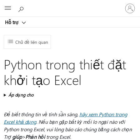
Đăng
Microsoft
nhập
tài
Hỗ trợ
khoản
của
bạn
Chủ đề liên quan
Python trong thiết đặt
khởi tạo Excel
Áp dụng cho
Để biết thông tin về tính sẵn sàng,
hãy xem Python trong
Excel khả dụng
. Nếu bạn gặp bất kỳ mối lo ngại nào với
Python trong Excel, vui lòng báo cáo chúng bằng cách chọn
Trợ
giúp
>
Phản hồi
trong Excel.