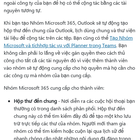
ngoài công ty của bạn để họ có thể cộng tác bằng các tài
nguyên tương tự.
Khi bạn tạo Nhóm Microsoft 365, Outlook sẽ tự động tạo
hộp thư đến chung của Outlook, lịch dùng chung và thư viện
tài liệu để cộng tác trên các tệp. Bạn cũng có thể
Tạo Nhóm
Microsoft và tích
hợp tác vụ với Planner trong Teams
. Bạn
không cần phải lo lắng về việc gán quyền theo cách thủ
công cho tất cả các tài nguyên đó vì việc thêm thành viên
vào nhóm sẽ tự động cung cấp cho họ quyền mà họ cần cho
các công cụ mà nhóm của bạn cung cấp.
Nhóm Microsoft 365 cung cấp cho thành viên:
Hộp thư đến chung
- Nơi diễn ra các cuộc hội thoại bạn
thường có trong danh sách phân phối. Hộp thư đến
chung này có thể tìm kiếm đầy đủ để tạo một kho lưu
trữ trực tiếp các thư của nhóm. Người mới tham gia
nhóm có thể tìm kiếm hoặc cuộn lại qua lịch sử để
nhanh chóng cập nhật những nội dung đã đăng trong