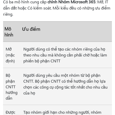
Có ba mô hình cung cấp
chính Nhóm Microsoft 365
: Mở, IT
dẫn dắt hoặc Có kiểm soát. Mỗi kiểu đều có những ưu điểm
riêng.
Mô
Ưu điểm
hình
Mở
Người dùng có thể tạo các nhóm riêng của họ
(mặc
theo nhu cầu mà không cần phải chờ hoặc làm
định)
phiến bộ phận CNTT
Bộ
Người dùng yêu cầu một nhóm từ bộ phận
phận
CNTT. Bộ phận CNTT có thể hướng dẫn họ lựa
CNTT
chọn các công cụ cộng tác tốt nhất cho nhu cầu
hướng
của họ
dẫn
Được
Tạo nhóm giới hạn cho những người, nhóm