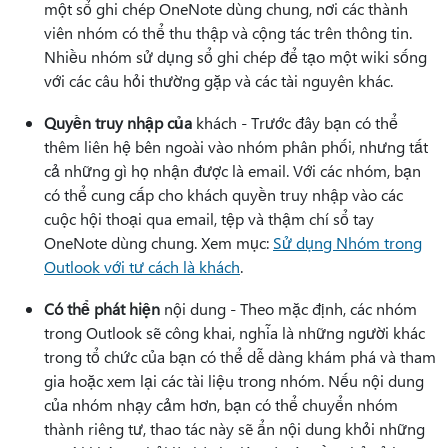
một sổ ghi chép OneNote dùng chung, nơi các thành
viên nhóm có thể thu thập và cộng tác trên thông tin.
Nhiều nhóm sử dụng sổ ghi chép để tạo một wiki sống
với các câu hỏi thường gặp và các tài nguyên khác.
Quyền truy nhập của
khách - Trước đây bạn có thể
thêm liên hệ bên ngoài vào nhóm phân phối, nhưng tất
cả những gì họ nhận được là email. Với các nhóm, bạn
có thể cung cấp cho khách quyền truy nhập vào các
cuộc hội thoại qua email, tệp và thậm chí sổ tay
OneNote dùng chung. Xem mục:
Sử dụng Nhóm trong
Outlook với tư cách là khách
.
Có thể phát hiện
nội dung - Theo mặc định, các nhóm
trong Outlook sẽ công khai, nghĩa là những người khác
trong tổ chức của bạn có thể dễ dàng khám phá và tham
gia hoặc xem lại các tài liệu trong nhóm. Nếu nội dung
của nhóm nhạy cảm hơn, bạn có thể chuyển nhóm
thành riêng tư, thao tác này sẽ ẩn nội dung khỏi những