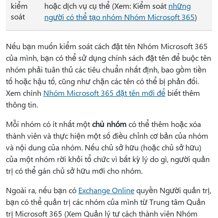
kiểm
hoặc dịch vụ cụ thể (Xem: Kiểm soát
những
soát
người có thể tạo nhóm Nhóm Microsoft 365
)
Nếu bạn muốn kiểm soát cách đặt tên Nhóm Microsoft 365
của mình, bạn có thể sử dụng
chính sách đặt tên để buộc tên
nhóm phải tuân thủ các tiêu chuẩn nhất định, bao gồm tiền
tố hoặc hậu tố, cũng như chặn các tên có thể bị phản đối.
Xem chính
Nhóm Microsoft 365 đặt tên mới để
biết thêm
thông tin.
Mỗi nhóm có ít nhất một
chủ nhóm
có thể thêm hoặc xóa
thành viên và thực hiện một số điều chỉnh cơ bản của nhóm
và nội dung của nhóm. Nếu chủ sở hữu (hoặc chủ sở hữu)
của một nhóm rời khỏi tổ chức vì bất kỳ lý do gì, người quản
trị có thể gán chủ sở hữu mới cho nhóm.
Ngoài ra, nếu bạn có
Exchange Online
quyền Người quản trị,
bạn có thể quản trị các nhóm của mình từ Trung tâm Quản
trị Microsoft 365 (Xem Quản lý tư cách thành viên Nhóm