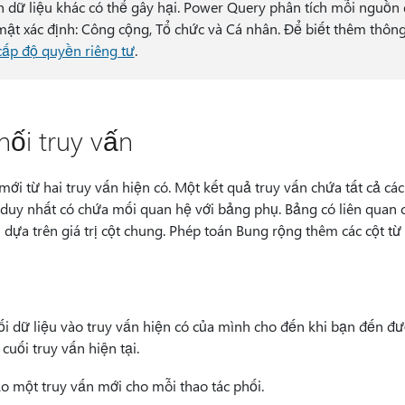
 dữ liệu khác có thể gây hại. Power Query phân tích mỗi nguồn 
 mật xác định: Công cộng, Tổ chức và Cá nhân. Để biết thêm thôn
cấp độ quyền riêng tư
.
hối truy vấn
mới từ hai truy vấn hiện có. Một kết quả truy vấn chứa tất cả các
duy nhất có chứa mối quan hệ với bảng phụ. Bảng có liên quan 
dựa trên giá trị cột chung. Phép toán Bung rộng thêm các cột t
i dữ liệu vào truy vấn hiện có của mình cho đến khi bạn đến đượ
ối truy vấn hiện tại.
o một truy vấn mới cho mỗi thao tác phối.