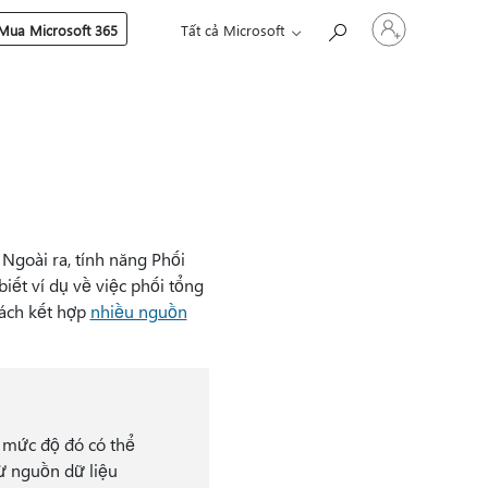
Đăng
Mua Microsoft 365
Tất cả Microsoft
nhập
tài
khoản
của
bạn
 Ngoài ra, tính năng Phối
iết ví dụ về việc phối tổng
cách kết hợp
nhiều nguồn
, mức độ đó có thể
từ nguồn dữ liệu