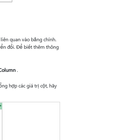
liên quan vào bảng chính.
ển đổi. Để biết thêm thông
wColumn
.
g hợp các giá trị cột, hãy