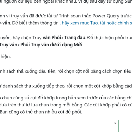
ại nguồn dữ liệu bên ngoài khác nhau. Ví dụ sau đây sử dụng S
nh vị truy vấn đã được tải từ Trình soạn thảo Power Query trước
>
vấn
. Để biết thêm thông tin
, hãy xem mục Tạo, tải hoặc chỉnh s
tuyến, hãy chọn Truy
vấn Phối
>
Trang đầu
. Để thực hiện phối tr
Truy vấn
>
Phối Truy vấn dưới dạng Mới
.
 hiện.
h sách thả xuống đầu tiên, rồi chọn cột nối bằng cách chọn tiêu 
 danh sách thả xuống tiếp theo, rồi chọn một cột khớp bằng cách
chọn cùng số cột để khớp trong bản xem trước của các bảng ch
 dựa trên thứ tự lựa chọn trong mỗi bảng. Các cột khớp phải có c
 Bạn cũng có thể chọn nhiều cột để phối.