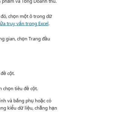
ản phẩm và Tổng Doanh thu.
 đó, chọn một ô trong dữ
ửa truy vấn trong Excel
.
ung gian, chọn Trang đầu
đề cột.
 chọn tiêu đề cột.
ính và bảng phụ hoặc có
ùng kiểu dữ liệu, chẳng hạn