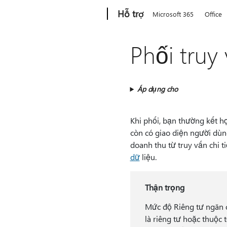
Microsoft
Hỗ trợ
Microsoft 365
Office
Phối truy
Áp dụng cho
Khi phối, bạn thường kết hợ
còn có giao diện người dùng
doanh thu từ truy vấn chi
dữ
liệu.
Thận trọng
Mức độ Riêng tư ngăn c
là riêng tư hoặc thuộc 