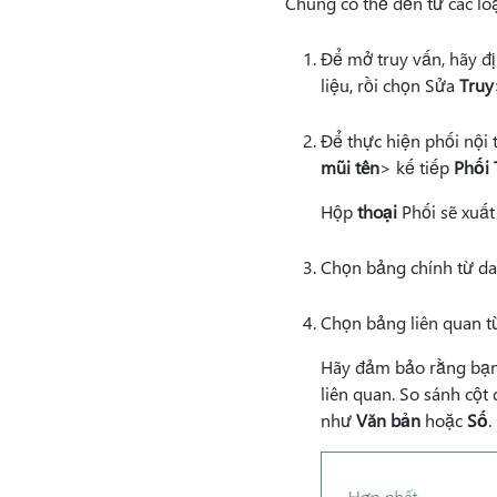
Chúng có thể đến từ các lo
Để mở truy vấn, hãy đị
liệu, rồi chọn Sửa
Truy
Để thực hiện phối nội 
mũi tên
> kế tiếp
Phối 
Hộp
thoại
Phối sẽ xuất
Chọn bảng chính từ dan
Chọn bảng liên quan từ
Hãy đảm bảo rằng bạn 
liên quan. So sánh cột
như
Văn bản
hoặc
Số
.