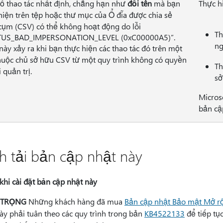
ố thao tác nhất định, chẳng hạn như
đổi tên
mà bạn
Thực h
hiện trên tệp hoặc thư mục của Ổ đĩa được chia sẻ
cụm (CSV) có thể không hoạt động do lỗi
Th
TUS_BAD_IMPERSONATION_LEVEL (0xC00000A5)”.
ng
này xảy ra khi bạn thực hiện các thao tác đó trên một
huộc chủ sở hữu CSV từ một quy trình không có quyền
Th
 quản trị.
sở
Micros
bản cậ
h tải bản cập nhật này
khi cài đặt bản cập nhật này
 TRỌNG
Những khách hàng đã mua
Bản cập nhật Bảo mật Mở r
ày phải tuân theo các quy trình trong bản
KB4522133
để tiếp tụ