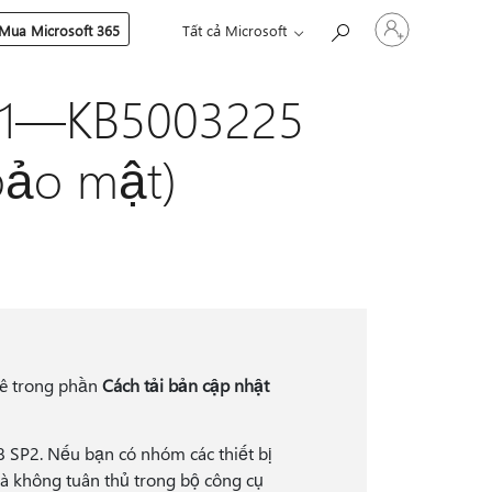
Đăng
Mua Microsoft 365
Tất cả Microsoft
nhập
tài
khoản
021—KB5003225
của
bạn
bảo mật)
kê trong phần
Cách tải bản cập nhật
 SP2. Nếu bạn có nhóm các thiết bị
là không tuân thủ trong bộ công cụ