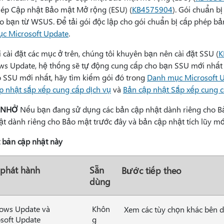
ép Cập nhật Bảo mật Mở rộng (ESU) (
KB4575904
). Gói chuẩn b
o bạn từ WSUS. Để tải gói độc lập cho gói chuẩn bị cấp phép bả
c Microsoft Update
.
 cài đặt các mục ở trên, chúng tôi khuyên bạn nên cài đặt SSU (
K
s Update, hệ thống sẽ tự động cung cấp cho bạn SSU mới nhất n
o SSU mới nhất, hãy tìm kiếm gói đó trong
Danh mục Microsoft 
p nhật sắp xếp cung cấp dịch vụ
và
Bản cập nhật Sắp xếp cung c
 NHỞ
Nếu bạn đang sử dụng các bản cập nhật dành riêng cho Bảo
ật dành riêng cho Bảo mật trước đây và bản cập nhật tích lũy mới
t bản cập nhật này
 phát hành
Sẵn
Bước tiếp theo
dùng
ows Update và
Khôn
Xem các tùy chọn khác bên d
soft Update
g