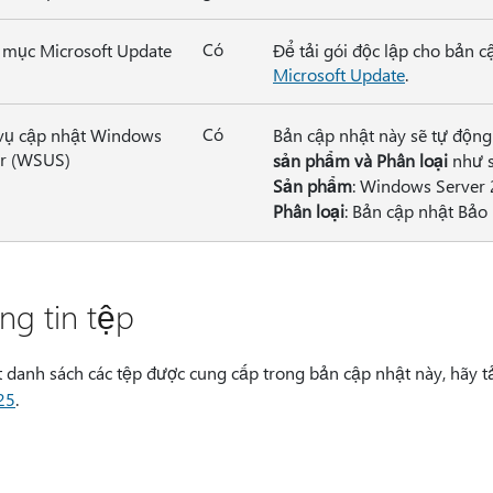
Có
mục Microsoft Update
Để tải gói độc lập cho bản c
Microsoft Update
.
Có
vụ cập nhật Windows
Bản cập nhật này sẽ tự độn
er (WSUS)
sản phẩm và Phân loại
như s
Sản phẩm
: Windows Server 
Phân loại
: Bản cập nhật Bảo
ng tin tệp
t danh sách các tệp được cung cấp trong bản cập nhật này, hãy 
25
.