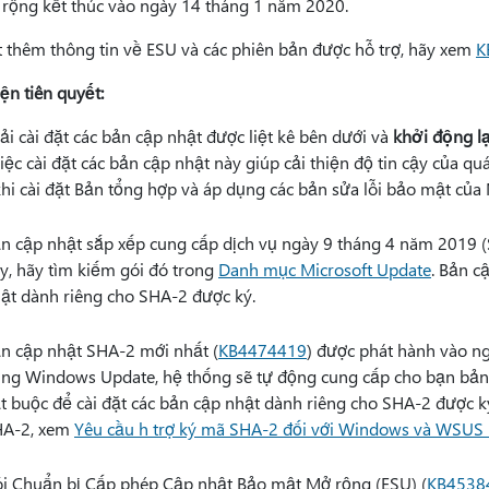
 rộng kết thúc vào ngày 14 tháng 1 năm 2020.
t thêm thông tin về ESU và các phiên bản được hỗ trợ, hãy xem
K
ện tiên quyết:
ải cài đặt các bản cập nhật được liệt kê bên dưới và
khởi động lại
iệc cài đặt các bản cập nhật này giúp cải thiện độ tin cậy của qu
khi cài đặt Bản tổng hợp và áp dụng các bản sửa lỗi bảo mật của 
n cập nhật sắp xếp cung cấp dịch vụ ngày 9 tháng 4 năm 2019 (
y, hãy tìm kiếm gói đó trong
Danh mục Microsoft Update
. Bản c
ật dành riêng cho SHA-2 được ký.
n cập nhật SHA-2 mới nhất (
KB4474419
) được phát hành vào n
ng Windows Update, hệ thống sẽ tự động cung cấp cho bạn bản 
t buộc để cài đặt các bản cập nhật dành riêng cho SHA-2 được ký
A-2, xem
Yêu cầu h trợ ký mã SHA-2 đối với Windows và WSU
i Chuẩn bị Cấp phép Cập nhật Bảo mật Mở rộng (ESU) (
KB4538