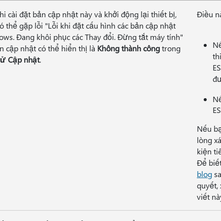
hi cài đặt bản cập nhật này và khởi động lại thiết bị,
Điều n
ó thể gặp lỗi "Lỗi khi đặt cấu hình các bản cập nhật
ws. Đang khôi phục các Thay đổi. Đừng tắt máy tính"
Nế
n cập nhật có thể hiển thị là
Không thành công
trong
th
sử Cập nhật
.
ES
đư
Nế
ES
Nếu bạ
lòng x
kiện t
Để biết
blog
sa
quyết,
viết nà