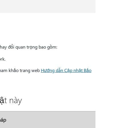
thay đổi quan trọng bao gồm:
rk.
 tham khảo trang web
Hướng dẫn Cập nhật Bảo
ật này
háp