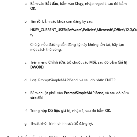
Bấm vào
Bắt đầu
, bấm vào
Chạy
, nhập regedit, sau đó bấm
OK
.
Tìm rồi bấm vào khóa con đăng ký sau:
HKEY_CURRENT_USER\Software\Policies\Microsoft\Office\12.0\Ou
ty
Chú ý: nếu đường dẫn đăng ký này không tồn tại, hãy tạo
một cách thủ công.
Trên menu
Chỉnh sửa
, trỏ chuột vào
Mới
, sau đó bấm
Giá trị
DWORD
.
Loại PromptSimpleMAPISend, và sau đó nhấn ENTER.
Bấm chuột phải vào
PromptSimpleMAPISend
, và sau đó bấm
sửa đổi
.
Trong hộp
Dữ liệu giá trị
, nhập 1, sau đó bấm
OK
.
Thoát khỏi Trình chỉnh sửa Sổ đăng ký.