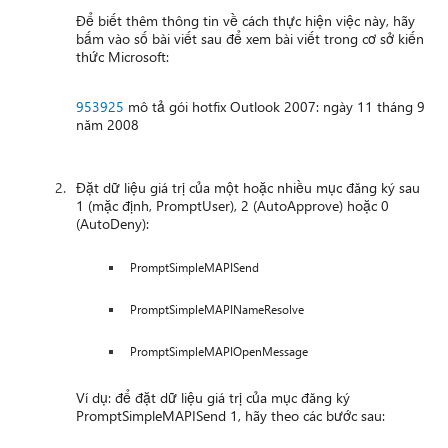
Để biết thêm thông tin về cách thực hiện việc này, hãy
bấm vào số bài viết sau để xem bài viết trong cơ sở kiến
thức Microsoft:
953925
mô tả gói hotfix Outlook 2007: ngày 11 tháng 9
năm 2008
Đặt dữ liệu giá trị của một hoặc nhiều mục đăng ký sau
1 (mặc định, PromptUser), 2 (AutoApprove) hoặc 0
(AutoDeny):
PromptSimpleMAPISend
PromptSimpleMAPINameResolve
PromptSimpleMAPIOpenMessage
Ví dụ: để đặt dữ liệu giá trị của mục đăng ký
PromptSimpleMAPISend 1, hãy theo các bước sau: