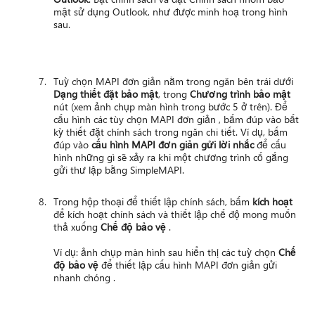
mật sử dụng Outlook, như được minh hoạ trong hình
sau.
Tuỳ chọn MAPI đơn giản nằm trong ngăn bên trái dưới
Dạng thiết đặt bảo mật
, trong
Chương trình bảo mật
nút (xem ảnh chụp màn hình trong bước 5 ở trên). Để
cấu hình các tùy chọn MAPI đơn giản , bấm đúp vào bất
kỳ thiết đặt chính sách trong ngăn chi tiết. Ví dụ, bấm
đúp vào
cấu hình MAPI đơn giản gửi lời nhắc
để cấu
hình những gì sẽ xảy ra khi một chương trình cố gắng
gửi thư lập bằng SimpleMAPI.
Trong hộp thoại để thiết lập chính sách, bấm
kích hoạt
để kích hoạt chính sách và thiết lập chế độ mong muốn
thả xuống
Chế độ bảo vệ
.
Ví dụ: ảnh chụp màn hình sau hiển thị các tuỳ chọn
Chế
độ bảo vệ
để thiết lập cấu hình MAPI đơn giản gửi
nhanh chóng .