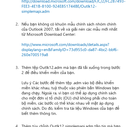
http://download.microsoft.com/download/F/C/2/FC287493-
FEE3-4E1B-8100-924E851744BE/Outlk12-
simplemapi.adm
Nếu bạn không có khuôn mẫu chính sách nhóm chính
của Outlook 2007, tải về và giải nén các mẫu mới nhất
từ Microsoft Download Center:
http://www.microsoft.com/downloads/details.aspx?
displaylang=en&FamilyID=73d955c0-da87-4bc2-bbf6-
260e700519a8
Thêm tệp Outlk12.adm mà bạn đã tải xuống trong bước
2 để điều khiển miền của bạn.
Lưu ý Các bước để thêm tệp .adm vào bộ điều khiển
miền khác nhau, tuỳ thuộc vào phiên bản Windows bạn
đang chạy. Ngoài ra, vì bạn có thể áp dụng chính sách
cho một đơn vị tổ chức (OU) chứ không phải cho toàn
bộ miền, các bước có thể khác nhau về mặt áp dụng
chính sách. Do đó, kiểm tra tài liệu Windows của bạn để
biết thêm thông tin.
Thêm tùy chỉnh Outlk12 simplemapi.adm tập tin mà bạn