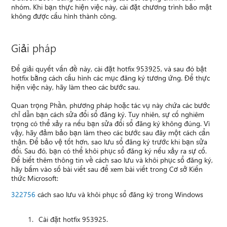
nhóm. Khi bạn thực hiện việc này, cài đặt chương trình bảo mật
không được cấu hình thành công.
Giải pháp
Để giải quyết vấn đề này, cài đặt hotfix 953925, và sau đó bật
hotfix bằng cách cấu hình các mục đăng ký tương ứng. Để thực
hiện việc này, hãy làm theo các bước sau.
Quan trọng Phần, phương pháp hoặc tác vụ này chứa các bước
chỉ dẫn bạn cách sửa đổi sổ đăng ký. Tuy nhiên, sự cố nghiêm
trọng có thể xảy ra nếu bạn sửa đổi sổ đăng ký không đúng. Vì
vậy, hãy đảm bảo bạn làm theo các bước sau đây một cách cẩn
thận. Để bảo vệ tốt hơn, sao lưu sổ đăng ký trước khi bạn sửa
đổi. Sau đó, bạn có thể khôi phục sổ đăng ký nếu xảy ra sự cố.
Để biết thêm thông tin về cách sao lưu và khôi phục sổ đăng ký,
hãy bấm vào số bài viết sau để xem bài viết trong Cơ sở Kiến
thức Microsoft:
322756
cách sao lưu và khôi phục sổ đăng ký trong Windows
Cài đặt hotfix 953925.