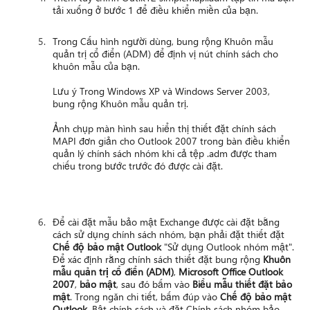
tải xuống ở bước 1 để điều khiển miền của bạn.
Trong Cấu hình người dùng, bung rộng Khuôn mẫu
quản trị cổ điển (ADM) để định vị nút chính sách cho
khuôn mẫu của bạn.
Lưu ý Trong Windows XP và Windows Server 2003,
bung rộng Khuôn mẫu quản trị.
Ảnh chụp màn hình sau hiển thị thiết đặt chính sách
MAPI đơn giản cho Outlook 2007 trong bàn điều khiển
quản lý chính sách nhóm khi cả tệp .adm được tham
chiếu trong bước trước đó được cài đặt.
Để cài đặt mẫu bảo mật Exchange được cài đặt bằng
cách sử dụng chính sách nhóm, bạn phải đặt thiết đặt
Chế độ bảo mật Outlook
"Sử dụng Outlook nhóm mật".
Để xác định rằng chính sách thiết đặt bung rộng
Khuôn
mẫu quản trị cổ điển (ADM)
,
Microsoft Office Outlook
2007
,
bảo mật
, sau đó bấm vào
Biểu mẫu thiết đặt bảo
mật
. Trong ngăn chi tiết, bấm đúp vào
Chế độ bảo mật
Outlook
. Bật chính sách và đặt Chính sách nhóm bảo