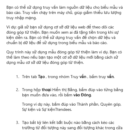
Bạn có thể sử dụng truy vấn làm nguồn dữ liệu cho biểu mẫu và
báo cáo. Truy vấn chạy trên máy chủ, giúp giảm thiểu lưu lượng
truy nhập mạng.
Ví dụ: giả sử bạn sử dụng cơ sở dữ liệu web để theo dõi các
đóng góp từ thiện. Bạn muốn xem ai đã tặng tiền trong khi sự
kiện diễn ra. Bạn có thể sử dụng truy vấn để chọn dữ liệu và
chuẩn bị dữ liệu để sử dụng trong biểu mẫu và báo cáo.
Quy trình này sử dụng mẫu đóng góp từ thiện làm ví dụ. Bạn có
thể làm theo nếu bạn tạo một cơ sở dữ liệu mới bằng cách sử
dụng mẫu cơ sở dữ liệu đóng góp từ thiện.
Trên tab
Tạo
, trong nhóm Truy
vấn
, bấm truy
vấn
.
Trong hộp
thoại
Hiển thị Bảng, bấm đúp vào từng bảng
bạn muốn đưa vào, rồi bấm
vào Đóng
.
Trong ví dụ này, bấm đúp vào Thành phần, Quyên góp,
Sự kiện và Sự kiệnTtendees.
Tạo bất kỳ liên kết bắt buộc nào bằng cách kéo các
trường từ đối tượng này sang đối tượng khác trong cửa