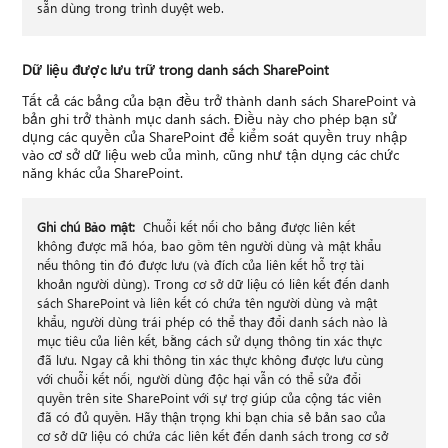
sẵn dùng trong trình duyệt web.
Dữ liệu được lưu trữ trong danh sách SharePoint
Tất cả các bảng của bạn đều trở thành danh sách SharePoint và
bản ghi trở thành mục danh sách. Điều này cho phép bạn sử
dụng các quyền của SharePoint để kiểm soát quyền truy nhập
vào cơ sở dữ liệu web của mình, cũng như tận dụng các chức
năng khác của SharePoint.
Ghi chú Bảo mật:
Chuỗi kết nối cho bảng được liên kết
không được mã hóa, bao gồm tên người dùng và mật khẩu
nếu thông tin đó được lưu (và đích của liên kết hỗ trợ tài
khoản người dùng). Trong cơ sở dữ liệu có liên kết đến danh
sách SharePoint và liên kết có chứa tên người dùng và mật
khẩu, người dùng trái phép có thể thay đổi danh sách nào là
mục tiêu của liên kết, bằng cách sử dụng thông tin xác thực
đã lưu. Ngay cả khi thông tin xác thực không được lưu cùng
với chuỗi kết nối, người dùng độc hại vẫn có thể sửa đổi
quyền trên site SharePoint với sự trợ giúp của cộng tác viên
đã có đủ quyền. Hãy thận trọng khi bạn chia sẻ bản sao của
cơ sở dữ liệu có chứa các liên kết đến danh sách trong cơ sở