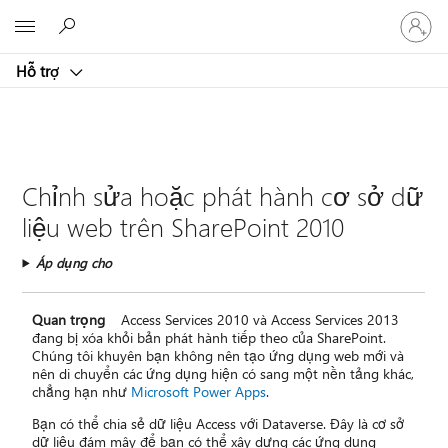
Đăng
Microsoft
nhập
tài
Hỗ trợ
khoản
của
bạn
Chỉnh sửa hoặc phát hành cơ sở dữ
liệu web trên SharePoint 2010
Áp dụng cho
Quan trọng
Access Services 2010 và Access Services 2013
đang bị xóa khỏi bản phát hành tiếp theo của SharePoint.
Chúng tôi khuyên bạn không nên tạo ứng dụng web mới và
nên di chuyển các ứng dụng hiện có sang một nền tảng khác,
chẳng hạn như
Microsoft Power Apps
.
Bạn có thể chia sẻ dữ liệu Access với Dataverse. Đây là cơ sở
dữ liệu đám mây để bạn có thể xây dựng các ứng dụng