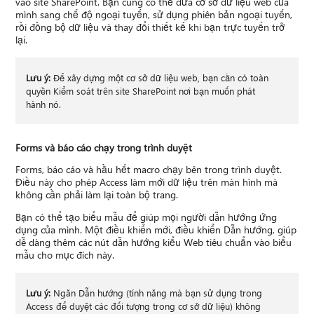
vào site SharePoint. Bạn cũng có thể đưa cơ sở dữ liệu web của
mình sang chế độ ngoại tuyến, sử dụng phiên bản ngoại tuyến,
rồi đồng bộ dữ liệu và thay đổi thiết kế khi bạn trực tuyến trở
lại.
Lưu ý:
Để xây dựng một cơ sở dữ liệu web, bạn cần có toàn
quyền Kiểm soát trên site SharePoint nơi bạn muốn phát
hành nó.
Forms và báo cáo chạy trong trình duyệt
Forms, báo cáo và hầu hết macro chạy bên trong trình duyệt.
Điều này cho phép Access làm mới dữ liệu trên màn hình mà
không cần phải làm lại toàn bộ trang.
Bạn có thể tạo biểu mẫu để giúp mọi người dẫn hướng ứng
dụng của mình. Một điều khiển mới, điều khiển Dẫn hướng, giúp
dễ dàng thêm các nút dẫn hướng kiểu Web tiêu chuẩn vào biểu
mẫu cho mục đích này.
Lưu ý:
Ngăn Dẫn hướng (tính năng mà bạn sử dụng trong
Access để duyệt các đối tượng trong cơ sở dữ liệu) không