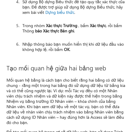
Sử dụng Bộ dựng Biểu thức để tạo quy tắc xác thực của
bạn. Để được trợ giúp sử dụng Bộ dựng Biểu thức, hãy
xem bài viết
Dựng biểu thức
.
Trong nhóm
Xác thực Trường
, bấm
Xác thực
, rồi bấm
Thông
báo Xác thực Bản ghi
.
Nhập thông báo bạn muốn hiển thị khi dữ liệu đầu vào
không hợp lệ, rồi bấm
OK
.
Tạo mối quan hệ giữa hai bảng web
Mối quan hệ bảng là cách bạn cho biết rằng hai bảng có dữ liệu
chung - rằng một trong hai bảng đó sử dụng dữ liệu từ bảng kia
và có thể cũng ngược lại. Ví dụ: mỗi Tác vụ đều có một Nhân
viên chịu trách nhiệm và dữ kiện này được thể hiện trong bảng
Nhiệm vụ bằng trường ID Nhân viên – khóa chính của bảng
Nhân viên. Khi bạn xem dữ liệu về một tác vụ, bạn có thể đưa
dữ liệu về nhân viên chịu trách nhiệm vào bảng Nhân viên bằng
cách sử dụng ID Nhân viên – hay đúng hơn là Access sẽ làm điều
đó cho bạn.
Để tạo mối quan hệ trong cơ sở dữ liệu web, bạn sử dụng Trình