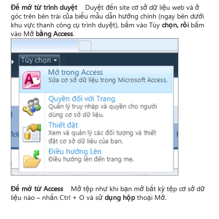
Để mở từ trình duyệt
Duyệt đến site cơ sở dữ liệu web và ở
góc trên bên trái của biểu mẫu dẫn hướng chính (ngay bên dưới
khu vực thanh công cụ trình duyệt), bấm vào Tùy
chọn, rồi
bấm
vào Mở
bằng Access
.
Để mở từ Access
Mở tệp như khi bạn mở bất kỳ tệp cơ sở dữ
liệu nào – nhấn Ctrl + O và sử
dụng hộp
thoại Mở.