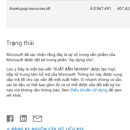
Axsetupsp.resources.dll
6.0.947.491
407,4
Trạng thái
Microsoft đã xác nhận rằng đây là sự cố trong sản phẩm của
Microsoft được liệt kê trong phần "Áp dụng cho".
Lưu ý Đây là một bài viết "XUẤT BẢN NHANH" được tạo trực
tiếp từ trung tâm hỗ trợ của Microsoft. Thông tin này được cung
cấp-trả lời cho các vấn đề mới xuất hiện. Vì nhanh chóng có sẵn,
các tài liệu có thể bao gồm lỗi và có thể được sửa đổi bất kỳ lúc
nào mà không cần thông báo. Xem
Điều khoản sử dụng
để xem
xét khác.
ĐĂNG KÝ NGUỒN CẤP DỮ LIỆU RSS