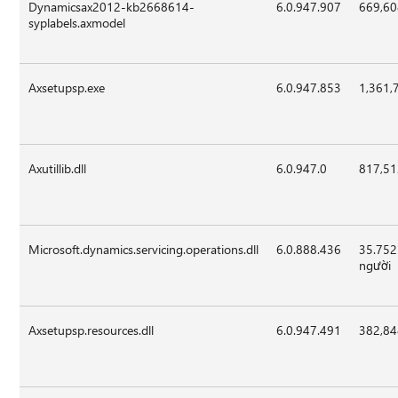
Dynamicsax2012-kb2668614-
6.0.947.907
669,6
syplabels.axmodel
Axsetupsp.exe
6.0.947.853
1,361,
Axutillib.dll
6.0.947.0
817,5
Microsoft.dynamics.servicing.operations.dll
6.0.888.436
35.752
người
Axsetupsp.resources.dll
6.0.947.491
382,8