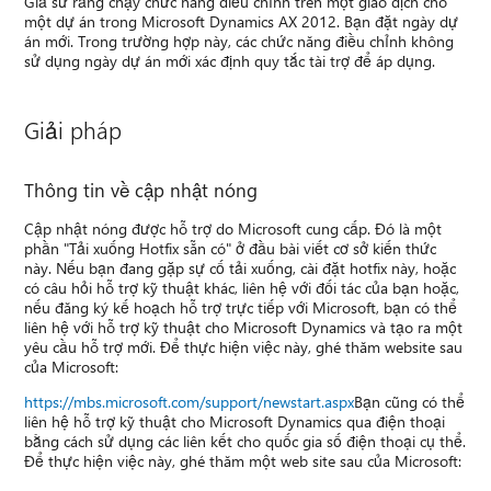
Giả sử rằng chạy chức năng điều chỉnh trên một giao dịch cho
một dự án trong Microsoft Dynamics AX 2012. Bạn đặt ngày dự
án mới. Trong trường hợp này, các chức năng điều chỉnh không
sử dụng ngày dự án mới xác định quy tắc tài trợ để áp dụng.
Giải pháp
Thông tin về cập nhật nóng
Cập nhật nóng được hỗ trợ do Microsoft cung cấp. Đó là một
phần "Tải xuống Hotfix sẵn có" ở đầu bài viết cơ sở kiến thức
này. Nếu bạn đang gặp sự cố tải xuống, cài đặt hotfix này, hoặc
có câu hỏi hỗ trợ kỹ thuật khác, liên hệ với đối tác của bạn hoặc,
nếu đăng ký kế hoạch hỗ trợ trực tiếp với Microsoft, bạn có thể
liên hệ với hỗ trợ kỹ thuật cho Microsoft Dynamics và tạo ra một
yêu cầu hỗ trợ mới. Để thực hiện việc này, ghé thăm website sau
của Microsoft:
https://mbs.microsoft.com/support/newstart.aspx
Bạn cũng có thể
liên hệ hỗ trợ kỹ thuật cho Microsoft Dynamics qua điện thoại
bằng cách sử dụng các liên kết cho quốc gia số điện thoại cụ thể.
Để thực hiện việc này, ghé thăm một web site sau của Microsoft: