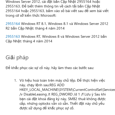
Windows Server 2012, cài đặt bản Cập Nhật 2955164 hoặc
2955163. Để biết thêm thông tin về cách tải bản Cập Nhật
2955164 hoặc 2955163, bấm vào số bài viết sau để xem bài viết
trong cơ sở kiến thức Microsoft:
2955164
Windows RT 8.1, Windows 8.1 và Windows Server 2012
R2 bản Cập Nhật: tháng 4 năm 2014
2955163
Windows RT, Windows 8 và Windows Server 2012 bản
Cập Nhật: tháng 4 năm 2014
Giải pháp
Để khắc phục các sự cố này, hãy làm theo các bước sau:
Vô hiệu hoá toàn trên máy chủ tệp. Để thực hiện việc
này, chạy lệnh sau:REG ADD
HKEY_LOCAL_MACHINE\SYSTEM\CurrentControlSet\Services
/v DisableLeasing /t REG_DWORD /d 1 /f Lưu ý Sau khi
bạn cài đặt khoá đăng ký này, SMB2 thuê không được
cấp, nhưng oplocks vẫn có sẵn. Thiết đặt này chủ yếu
được sử dụng để khắc phục sự cố.