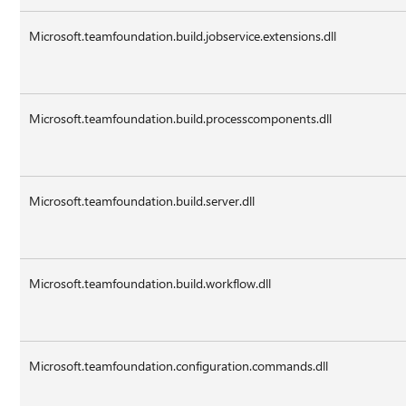
Microsoft.teamfoundation.build.jobservice.extensions.dll
Microsoft.teamfoundation.build.processcomponents.dll
Microsoft.teamfoundation.build.server.dll
Microsoft.teamfoundation.build.workflow.dll
Microsoft.teamfoundation.configuration.commands.dll