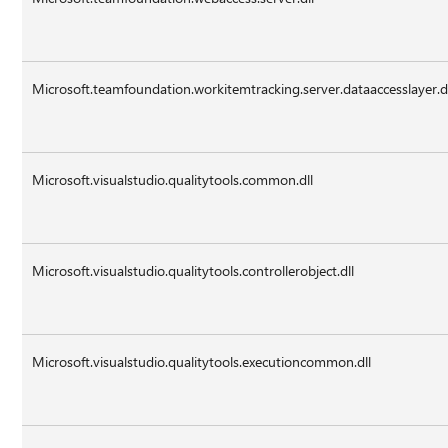
Microsoft.teamfoundation.workitemtracking.server.dataaccesslayer.d
Microsoft.visualstudio.qualitytools.common.dll
Microsoft.visualstudio.qualitytools.controllerobject.dll
Microsoft.visualstudio.qualitytools.executioncommon.dll