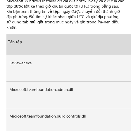
Microsoft Windows Installer để cài đặt hotfix. Ngày và giờ của các
tệp được liệt kê theo giờ chuẩn quốc tế (UTC) trong bảng sau.
Khi bạn xem thông tin về tệp, ngày được chuyển đổi thành giờ
địa phương. Để tìm sự khác nhau giữa UTC và giờ địa phương,
sử dụng tab
múi giờ
trong mục ngày và giờ trong Pa-nen điều
khiển.
Tên tệp
Leviewer.exe
Microsoft.teamfoundation.admin.dll
Microsoft.teamfoundation.build.controls.dll