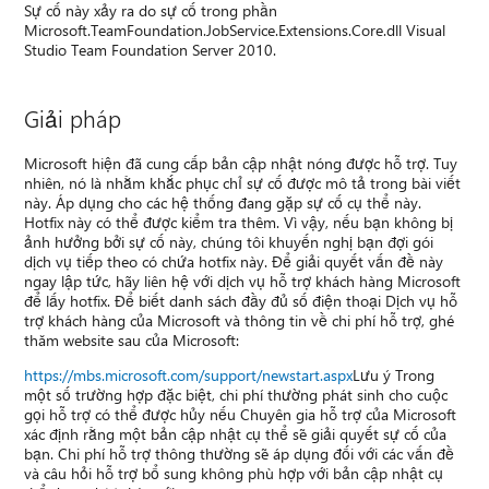
Sự cố này xảy ra do sự cố trong phần
Microsoft.TeamFoundation.JobService.Extensions.Core.dll Visual
Studio Team Foundation Server 2010.
Giải pháp
Microsoft hiện đã cung cấp bản cập nhật nóng được hỗ trợ. Tuy
nhiên, nó là nhằm khắc phục chỉ sự cố được mô tả trong bài viết
này. Áp dụng cho các hệ thống đang gặp sự cố cụ thể này.
Hotfix này có thể được kiểm tra thêm. Vì vậy, nếu bạn không bị
ảnh hưởng bởi sự cố này, chúng tôi khuyến nghị bạn đợi gói
dịch vụ tiếp theo có chứa hotfix này. Để giải quyết vấn đề này
ngay lập tức, hãy liên hệ với dịch vụ hỗ trợ khách hàng Microsoft
để lấy hotfix. Để biết danh sách đầy đủ số điện thoại Dịch vụ hỗ
trợ khách hàng của Microsoft và thông tin về chi phí hỗ trợ, ghé
thăm website sau của Microsoft:
https://mbs.microsoft.com/support/newstart.aspx
Lưu ý Trong
một số trường hợp đặc biệt, chi phí thường phát sinh cho cuộc
gọi hỗ trợ có thể được hủy nếu Chuyên gia hỗ trợ của Microsoft
xác định rằng một bản cập nhật cụ thể sẽ giải quyết sự cố của
bạn. Chi phí hỗ trợ thông thường sẽ áp dụng đối với các vấn đề
và câu hỏi hỗ trợ bổ sung không phù hợp với bản cập nhật cụ