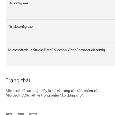
Tfsconfig.exe
Tfslabconfig.exe
Microsoft.VisualStudio.DataCollection.VideoRecorder.dll.config
Trạng thái
Microsoft đã xác nhận đây là sự cố trong các sản phẩm của
Microsoft được liệt kê trong phần "Áp dụng cho".