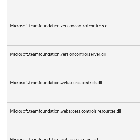
Microsoft.teamfoundation.versioncontrol.controls.dll
Microsoft.teamfoundation.versioncontrol.server.dll
Microsoft.teamfoundation.webaccess.controls.dll
Microsoft.teamfoundation.webaccess.controls.resources.dll
Microsoft.teamfoundation.webaccess.server.dll