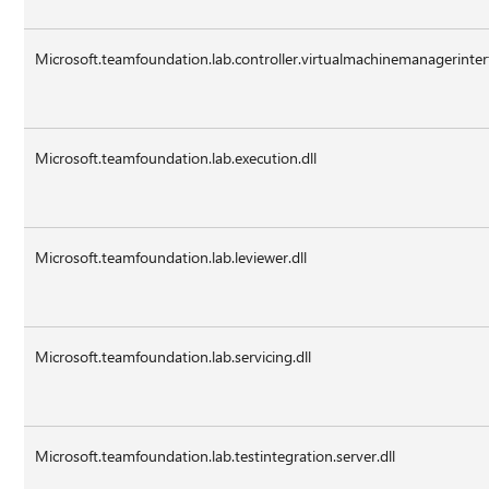
Microsoft.teamfoundation.lab.controller.virtualmachinemanagerinterf
Microsoft.teamfoundation.lab.execution.dll
Microsoft.teamfoundation.lab.leviewer.dll
Microsoft.teamfoundation.lab.servicing.dll
Microsoft.teamfoundation.lab.testintegration.server.dll