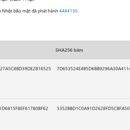
p Nhật bảo mật đã phát hành
4484130
.
SHA256 băm
27A5C8BD39DE2B16525
7D653524E4B5D6BB9296A30A411
1D6815F8EF61780BF62
5352BBD1C0A91D2628FD5CBFA50