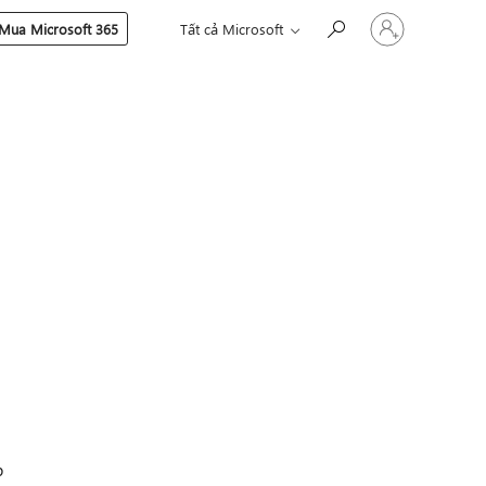
Đăng
Mua Microsoft 365
Tất cả Microsoft
nhập
tài
khoản
của
bạn
p