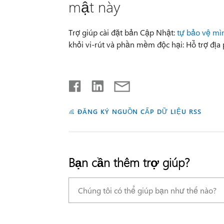
mật này
Trợ giúp cài đặt bản Cập Nhật:
tự bảo vệ mì
khỏi vi-rút và phần mềm độc hại: Hỗ trợ địa
ĐĂNG KÝ NGUỒN CẤP DỮ LIỆU RSS
Bạn cần thêm trợ giúp?