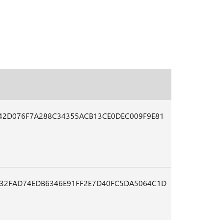
42D076F7A288C34355ACB13CE0DEC009F9E81
32FAD74EDB6346E91FF2E7D40FC5DA5064C1D