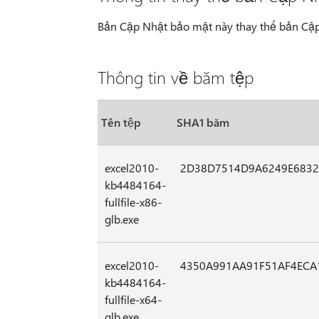
Bản Cập Nhật bảo mật này thay thế bản Cậ
Thông tin về băm tệp
Tên tệp
SHA1 băm
excel2010-
2D38D7514D9A6249E6832
kb4484164-
fullfile-x86-
glb.exe
excel2010-
4350A991AA91F51AF4ECA
kb4484164-
fullfile-x64-
glb.exe