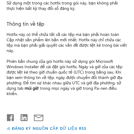
Sử dụng một trong các hotfix trong gói này, bạn không phải
thực hiện bất kỳ thay đổi sổ đăng ký.
Thông tin về tệp
Hotfix này có thể chứa tất cả các tệp mà bạn phải hoàn toàn
Cập nhật sản phẩm lên bản mới nhất. Hotfix này chỉ chứa các
tệp mà bạn phải giải quyết các vấn đề được liệt kê trong bài viết
này.
Phiên bản chung của gói hotfix này sử dụng gói Microsoft
Windows Installer để cài đặt gói hotfix. Ngày và giờ của các tệp
được liệt kê theo giờ chuẩn quốc tế (UTC) trong bảng sau. Khi
bạn xem thông tin về tệp, ngày được chuyển đổi thành giờ địa
phương. Để tìm sự khác nhau giữa UTC và giờ địa phương, sử
dụng tab
múi giờ
trong mục ngày và giờ trong Pa-nen điều
khiển.
ĐĂNG KÝ NGUỒN CẤP DỮ LIỆU RSS