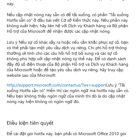
này.
Nếu cập nhật nóng này sẵn có để tải xuống, có phần "Tải xuống
Hotfix sẵn có" ở đầu bài viết Cơ sở Kiến thức này. Nếu phần này
không xuất hiện, hãy liên hệ với Dịch vụ Khách hàng và Bộ phận
Hỗ trợ của Microsoft để nhận được các cập nhật nóng.
Lưu ý Nếu sự cố khác xảy ra hoặc nếu cần khắc phục sự cố, bạn
có thể phải tạo một yêu cầu dịch vụ riêng. Chi phí hỗ trợ thông
thường sẽ tính cho các câu hỏi hỗ trợ bổ sung và các sự cố
không phù hợp với cập nhật nóng cụ thể này. Để có danh sách
đầy đủ số điện thoại của Bộ phận Hỗ trợ và Dịch vụ Khách hàng
của Microsoft hoặc để tạo yêu cầu dịch vụ riêng, hãy truy cập
website sau của Microsoft:
http://support.microsoft.com/contactus/?ws=support
Lưu ý "Tải
xuống Hotfix sẵn có" Hiển thị các ngôn ngữ mà hotfix này sẵn có.
Nếu bạn không thấy ngôn ngữ của mình thì đó là do cập nhật
nóng này hiện không có ngôn ngữ đó.
Điều kiện tiên quyết
Để cài đặt gói hotfix này, bạn phải có Microsoft Office 2010 gói