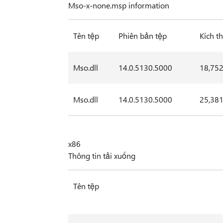
Mso-x-none.msp information
Tên tệp
Phiên bản tệp
Kích t
Mso.dll
14.0.5130.5000
18,752
Mso.dll
14.0.5130.5000
25,381
x86
Thông tin tải xuống
Tên tệp