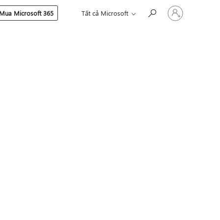
Đăng
Mua Microsoft 365
Tất cả Microsoft
nhập
tài
khoản
của
bạn