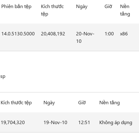
Phiên bản tệp
Kích thước
Ngày
Giờ
Nền
tệp
tảng
14.0.5130.5000
20,408,192
20-Nov-
1:00
x86
10
msp
Kích thước tệp
Ngày
Giờ
Nền tảng
19,704,320
19-Nov-10
12:51
Không áp dụng