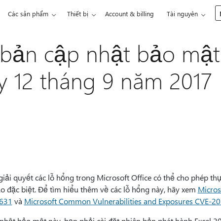
Các sản phẩm
Thiết bị
Account & billing
Tài nguyên
bản cập nhật bảo mật 
y 12 tháng 9 năm 2017
iải quyết các lỗ hổng trong Microsoft Office có thể cho phép thự
o đặc biệt. Để tìm hiểu thêm về các lỗ hổng này, hãy xem
Micros
8631
và
Microsoft Common Vulnerabilities and Exposures CVE-2
hật bảo mật này, bạn phải cài đặt phiên bản phát hành Excel 20