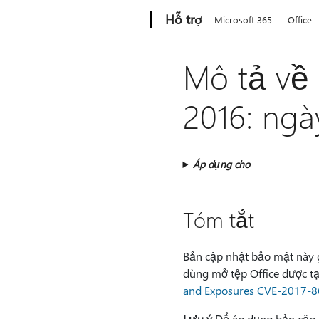
Microsoft
Hỗ trợ
Microsoft 365
Office
Mô tả về 
2016: ngà
Áp dụng cho
Tóm tắt
Bản cập nhật bảo mật này g
dùng mở tệp Office được tạ
and Exposures CVE-2017-
Lưu ý
Để áp dụng bản cập n