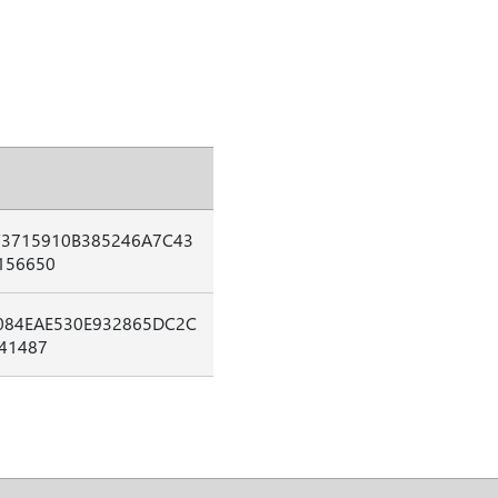
F3715910B385246A7C43
156650
084EAE530E932865DC2C
41487