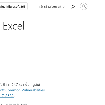
Đăng
Mua Microsoft 365
Tất cả Microsoft
nhập
tài
khoản
Excel
của
bạn
c thi mã từ xa nếu người
oft Common Vulnerabilities
017-8632
.
16 trên máy tính.