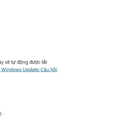
ày sẽ tự động được tải
 Windows Update: Câu hỏi
e
.