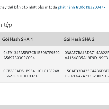
thay thế bản cập nhật bảo mật đã
phát hành trước KB3203477
.
m tệp
Gói Hash SHA 1
Gói Hash SHA 2
94F9134EA5F87CB1B5087F9592
038AE7BA13DB714A822
A5697303C2C004
A4164CD5A19E9D199C3
0CB28FAD51B93411C1C1E8248
15CAF33D435C4AB6D8E
56622E30F0FE0321C
D207F6A747135230F91E