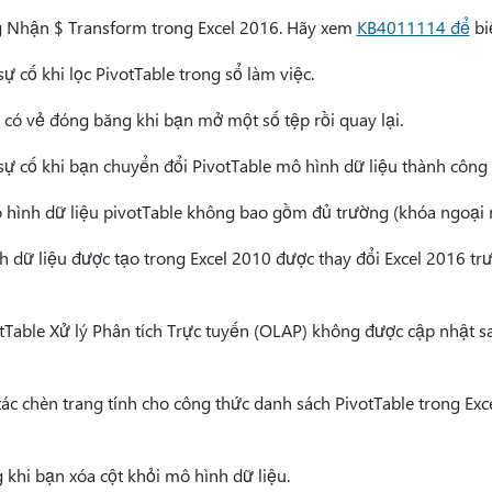
 Nhận $ Transform trong Excel 2016. Hãy xem
KB4011114 để
bi
ự cố khi lọc PivotTable trong sổ làm việc.
u có vẻ đóng băng khi bạn mở một số tệp rồi quay lại.
sự cố khi bạn chuyển đổi PivotTable mô hình dữ liệu thành công th
 hình dữ liệu pivotTable không bao gồm đủ trường (khóa ngoại
h dữ liệu được tạo trong Excel 2010 được thay đổi Excel 2016 tr
Table Xử lý Phân tích Trực tuyến (OLAP) không được cập nhật s
tác chèn trang tính cho công thức danh sách PivotTable trong Exc
khi bạn xóa cột khỏi mô hình dữ liệu.