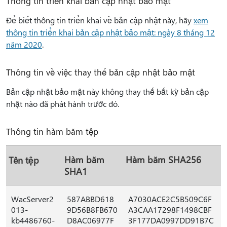
Thông tin triển khai bản cập nhật bảo mật
Để biết thông tin triển khai về bản cập nhật này, hãy
xem
thông tin triển khai bản cập nhật bảo mật: ngày 8 tháng 12
năm 2020
.
Thông tin về việc thay thế bản cập nhật bảo mật
Bản cập nhật bảo mật này không thay thế bất kỳ bản cập
nhật nào đã phát hành trước đó.
Thông tin hàm băm tệp
Hàm băm
Hàm băm SHA256
Tên tệp
SHA1
WacServer2
587ABBD618
A7030ACE2C5B509C6F
013-
9D56B8FB670
A3CAA17298F1498CBF
kb4486760-
D8AC06977F
3F177DA0997DD91B7C