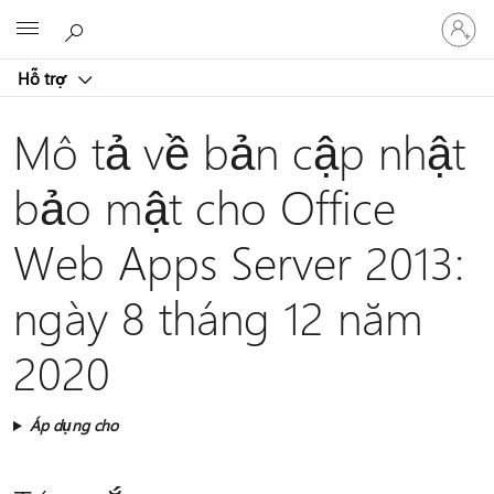
Đăng
Microsoft
nhập
tài
Hỗ trợ
khoản
của
bạn
Mô tả về bản cập nhật
bảo mật cho Office
Web Apps Server 2013:
ngày 8 tháng 12 năm
2020
Áp dụng cho