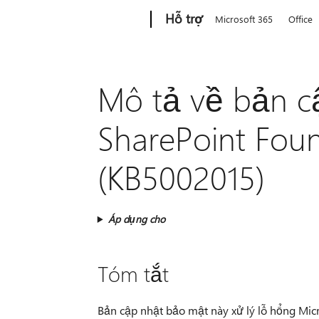
Microsoft
Hỗ trợ
Microsoft 365
Office
Mô tả về bản c
SharePoint Foun
(KB5002015)
Áp dụng cho
Tóm tắt
Bản cập nhật bảo mật này xử lý lỗ hổng Micr