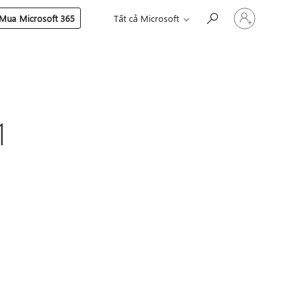
Đăng
Mua Microsoft 365
Tất cả Microsoft
nhập
tài
khoản
của
bạn
1