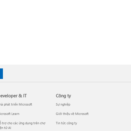
eveloper & IT
Công ty
à phát triển Microsoft
Sự nghiệp
crosoft Learn
Giới thiệu về Microsoft
 trợ cho các ứng dụng trên chợ
Tin tức công ty
ện tử AI