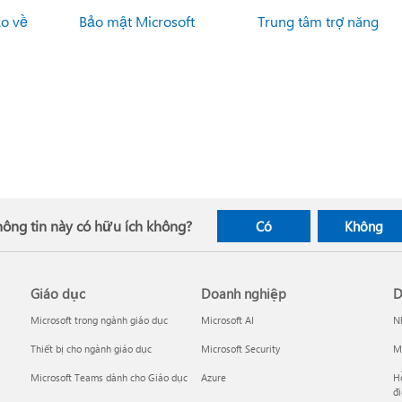
ạo về
Bảo mật Microsoft
Trung tâm trợ năng
hông tin này có hữu ích không?
Có
Không
Giáo dục
Doanh nghiệp
D
Microsoft trong ngành giáo dục
Microsoft AI
Nh
Thiết bị cho ngành giáo dục
Microsoft Security
Mi
Microsoft Teams dành cho Giáo dục
Azure
Hỗ
đi