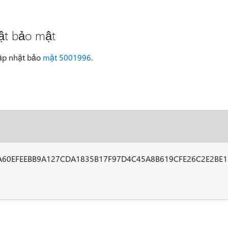
hật bảo mật
cập nhật bảo
mật 5001996
.
A60EFEEBB9A127CDA1835B17F97D4C45A8B619CFE26C2E2BE1