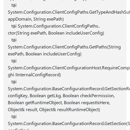
tại
System.Configuration.ClientConfigPaths.GetTypeAndHashSu
appDomain, String exePath)
tại System.Configuration.ClientConfigPaths..
ctor(String exePath, Boolean includeUserConfig)
tại
System.Configuration.ClientConfigPaths.GetPaths(String
exePath, Boolean includeUserConfig)
tại
System.Configuration.ClientConfigurationHost.RequireCompl
ghi IInternalConfigRecord)
tại
System.Configuration.BaseConfigurationRecord.GetSectionRe
configKey, Boolean getLkg, Boolean checkPermission,
Boolean getRuntimeObject, Boolean requestIsHere,
Object& result, Object& resultRuntimeObject)
tại
System.Configuration.BaseConfigurationRecord.GetSection(S