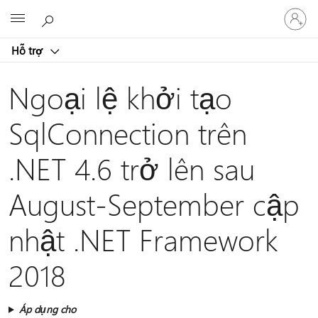
Đăng
Microsoft
nhập
tài
Hỗ trợ
khoản
của
bạn
Ngoại lệ khởi tạo
SqlConnection trên
.NET 4.6 trở lên sau
August-September cập
nhật .NET Framework
2018
Áp dụng cho