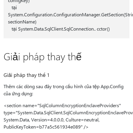
configKey)
tại
System.Configuration.ConfigurationManager.GetSection(Str
sectionName)
tại System.Data.SqlClient.SqlConnection.. cctor()
Giải pháp thay thế
Giải pháp thay thế 1
Thêm các dòng sau đây trong cấu hình của tệp App.Config
của ứng dụng:
<section name="SqlColumnEncryptionEnclaveProviders"
type="System.Data.SqlClient.SqlColumnEncryptionEnclaveProvi
System.Data, Version=4.0.0.0, Culture=neutral,
PublicKeyToken=b77a5c561934e089" />