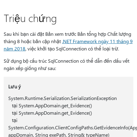
Triệu chứng
Sau khi bạn cài
đặt Bản xem trước Bản tổng hợp Chất lượng
tháng 8 hoặc bản cập nhật
.NET Framework ngày 11 tháng 9
năm 2018
, việc khởi tạo SqlConnection có thể loại trừ.
Sử dụng bộ cấu trúc SqlConnection có thể dẫn đến dấu vết
ngăn xếp giống như sau:
Lưu ý
System.Runtime.Serialization.SerializationException
tại System.AppDomain.get_Evidence()
tại System.AppDomain.get_Evidence()
tại
System.Configuration.ClientConfigPaths.GetEvidenceInfo(A
appDomain, String exePath, String& typeName)