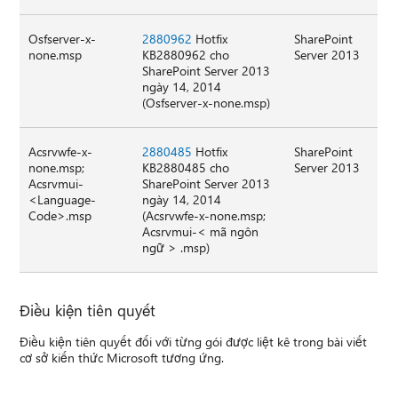
Osfserver-x-
2880962
Hotfix
SharePoint
none.msp
KB2880962 cho
Server 2013
SharePoint Server 2013
ngày 14, 2014
(Osfserver-x-none.msp)
Acsrvwfe-x-
2880485
Hotfix
SharePoint
none.msp;
KB2880485 cho
Server 2013
Acsrvmui-
SharePoint Server 2013
<Language-
ngày 14, 2014
Code>.msp
(Acsrvwfe-x-none.msp;
Acsrvmui-< mã ngôn
ngữ > .msp)
Điều kiện tiên quyết
Điều kiện tiên quyết đối với từng gói được liệt kê trong bài viết
cơ sở kiến thức Microsoft tương ứng.