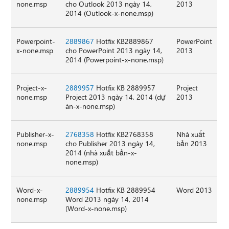
none.msp
cho Outlook 2013 ngày 14,
2013
2014 (Outlook-x-none.msp)
Powerpoint-
2889867
Hotfix KB2889867
PowerPoint
x-none.msp
cho PowerPoint 2013 ngày 14,
2013
2014 (Powerpoint-x-none.msp)
Project-x-
2889957
Hotfix KB 2889957
Project
none.msp
Project 2013 ngày 14, 2014 (dự
2013
án-x-none.msp)
Publisher-x-
2768358
Hotfix KB2768358
Nhà xuất
none.msp
cho Publisher 2013 ngày 14,
bản 2013
2014 (nhà xuất bản-x-
none.msp)
Word-x-
2889954
Hotfix KB 2889954
Word 2013
none.msp
Word 2013 ngày 14, 2014
(Word-x-none.msp)