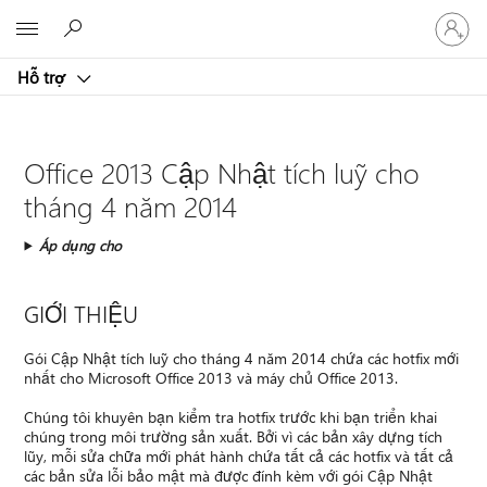
Đăng
Microsoft
nhập
tài
Hỗ trợ
khoản
của
bạn
Office 2013 Cập Nhật tích luỹ cho
tháng 4 năm 2014
Áp dụng cho
GIỚI THIỆU
Gói Cập Nhật tích luỹ cho tháng 4 năm 2014 chứa các hotfix mới
nhất cho Microsoft Office 2013 và máy chủ Office 2013.
Chúng tôi khuyên bạn kiểm tra hotfix trước khi bạn triển khai
chúng trong môi trường sản xuất. Bởi vì các bản xây dựng tích
lũy, mỗi sửa chữa mới phát hành chứa tất cả các hotfix và tất cả
các bản sửa lỗi bảo mật mà được đính kèm với gói Cập Nhật