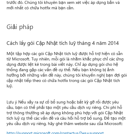
trước đó. Chúng tôi khuyên bạn xem xét việc áp dụng bản vá
mới nhất có chứa hotfix mà bạn cần.
Giải pháp
Cách lấy gói Cập Nhật tích luỹ tháng 4 năm 2014
Một tập hợp các gói Cập Nhật tích luỹ được hỗ trợ hiện có sẵn
từ Microsoft. Tuy nhiên, mỗi gói là nhằm khắc phục chỉ các ứng
dụng được liệt kê trong bài viết này. Chỉ áp dụng gói cho hệ
thống đang gặp các vấn đề cụ thể. Nếu bạn không bị ảnh
hưởng bởi những vấn đề này, chúng tôi khuyến nghị bạn đợi gói
cập nhật tiếp theo có chứa hotfix trong các gói Cập Nhật tích
luỹ.
Lưu ý Nếu xảy ra sự cố bổ sung hoặc bất kỳ gỡ rối được yêu
cầu, bạn có thể phải tạo một yêu cầu dịch vụ riêng. Chi phí hỗ
trợ thông thường sẽ áp dụng không phù hợp với gói Cập Nhật
tích luỹ cụ thể các vấn đề và câu hỏi hỗ trợ bổ sung. Để tạo một
yêu cầu dịch vụ riêng, hãy ghé thăm website sau của Microsoft:
http://support.microsoft.com/contactus/?ws=support