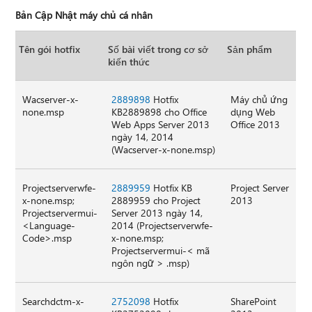
Bản Cập Nhật máy chủ cá nhân
Tên gói hotfix
Số bài viết trong cơ sở
Sản phẩm
kiến thức
Wacserver-x-
2889898
Hotfix
Máy chủ ứng
none.msp
KB2889898 cho Office
dụng Web
Web Apps Server 2013
Office 2013
ngày 14, 2014
(Wacserver-x-none.msp)
Projectserverwfe-
2889959
Hotfix KB
Project Server
x-none.msp;
2889959 cho Project
2013
Projectservermui-
Server 2013 ngày 14,
<Language-
2014 (Projectserverwfe-
Code>.msp
x-none.msp;
Projectservermui-< mã
ngôn ngữ > .msp)
Searchdctm-x-
2752098
Hotfix
SharePoint