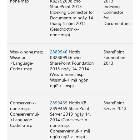
none.msp
KB2752098 cho
2013
SharePoint 2013
Indexing
Indexing Connector for
Connector
Documentum ngày 14
for
tháng 4 năm 2014
Documentum
(Searchdctm-x-
none.msp)
Wss-x-none.msp;
2889946
Hotfix
SharePoint
Wssmui-
KB2889946 cho
Foundation
<Language-
SharePoint Foundation
2013
Code>.msp
2013 ngày 14, 2014
(Wss-x-none.msp;
Wssmui-< mã ngôn
ngữ > .msp)
Coreserver-x-
2899469
Hotfix KB
SharePoint
none.msp;
2899469 SharePoint
Server 2013
Coreservermui-
Server 2013 ngày 14,
<Language-
2014 (Coreserver-x-
Code>.msp
none.msp;
Coreservermui-< mã
ngôn ngữ > .msp)