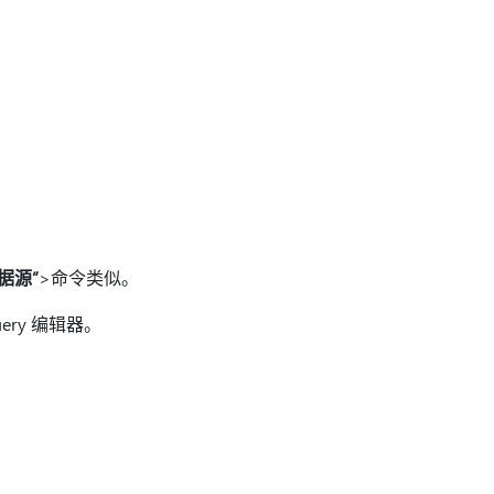
据源”
>命令类似。
ry 编辑器。