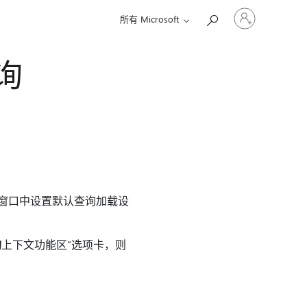
请
所有 Microsoft
登
录
你
询
的
帐
户
窗口中设置默认查询加载设
询
上下文功能区”选项卡，则