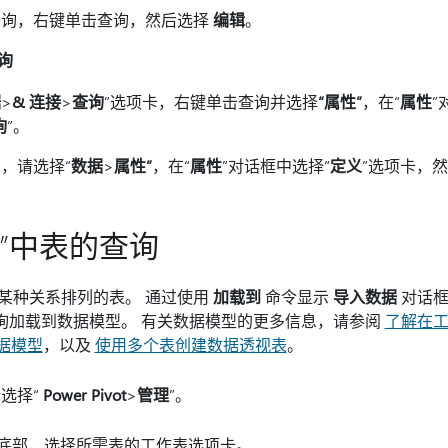
查询，右键单击查询，然后选择
编辑
。
询
据
>
& 连接
>
查询
”选项卡，右键单击查询并选择
“属性”
，在“
属性
”
询
”。
，请选择“
数据
>
属性”
，在“
属性
”对话框中选择“
定义
”选项卡，然
”中表的查询
以某种关系排列的表。 通过使用
加载到
命令显示
导入数据
对话框
查询加载到数据模型。 有关数据模型的更多信息，请参阅
了解在
数据模型
，以及
使用多个表创建数据透视表
。
选择“
Power Pivot
>
管理
”。
t 窗口的底部，选择所需表的工作表选项卡。