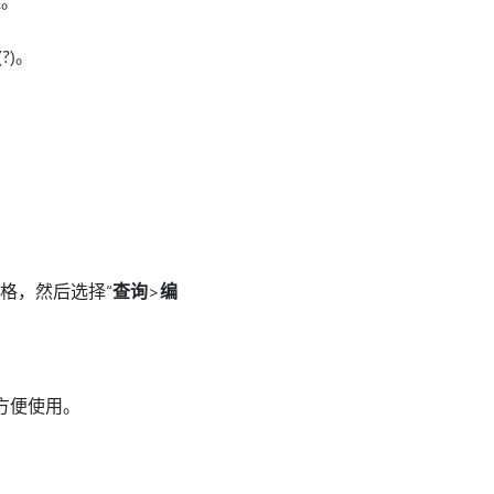
。
?)。
元格，然后选择“
查询
>
编
方便使用。