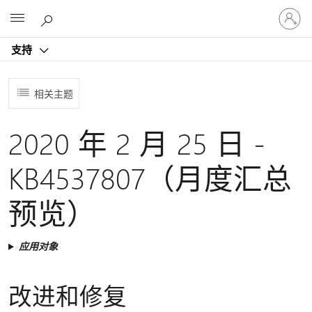
请
Microsoft
登
录
支持
你
的
帐
相关主题
户
2020 年 2 月 25 日 -
KB4537807（月度汇总
预览）
应用对象
改进和修复