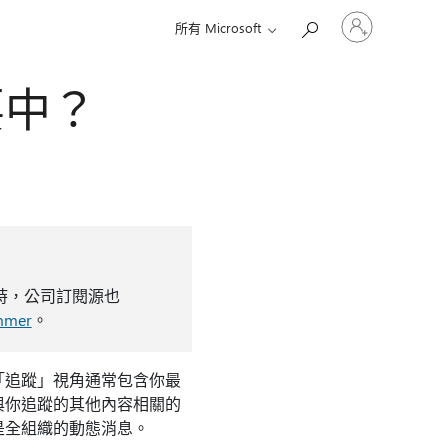
登
所有 Microsoft
入
您
的
要中？
帳
戶
 屆時，公司訂閱源也
mmer
。
「追蹤」視角通常包含你最
與你追蹤的其他內容相關的
是全組織的動態消息。