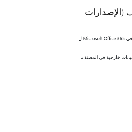
ف (الإصدارات
في إصدارات سطح المكتب من Excel ولكن تم استبداله في Microsoft Office 365 ل
 بيانات خارجية في المصنف.