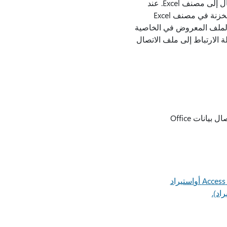
إذا كنت تستخدم ملف اتصال للاتصال بمصدر بيانات، فسينسخ Excel معلومات الاتصال من ملف الاتصال إلى مصنف Excel. عند
، فإنك تقوم بتحرير معلومات اتصال البيانات المخزنة في مصنف Excel
م الملف المعروض في الخاصية
لة الارتباط إلى ملف الاتصال
أو معالج اتصال البيانات، يمكنك استخدام Excel لإنشاء ملف اتصال بيانات Office
استيراد