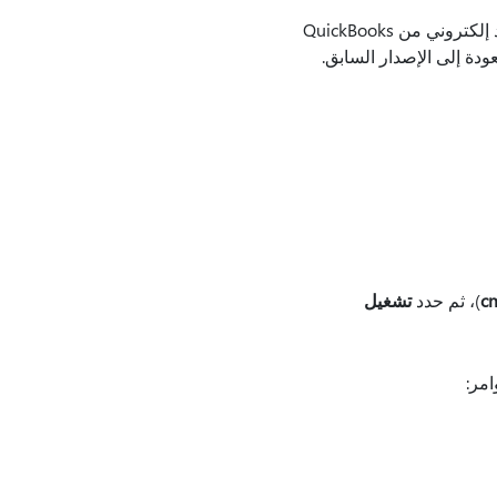
: كجزء من التحقيق، وجدنا أنه سيساعد على التخفيف من حدة المشكلة إذا أرسلت رسائل بريد إلكتروني من QuickBooks
c
)، ثم حدد
تشغيل
مر: