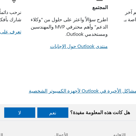
المجتمع
 آخر
نرحب دائماً
صة بـ
اطرح سؤالاً واعثر على حلول من "وكلاء
شارك بأفكا
الدعم" وأهم محترفي MVP والمهندسين
‏تعرف على 
ومستخدمي Outlook.
منتدى Outlook حول الإجابات
Outlo لأجهزة الكمبيوتر الشخصية
هل كانت هذه المعلومة مفيدة؟
نعم
لا
التعليم
الأعمال
ال