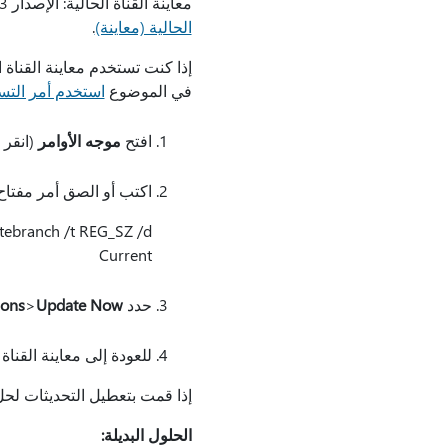
معاينة القناة الحالية: الإصدار 2403 النسخة 17425.20036+، لتوفر الإصدار، يرجى الانتقال إلى
الحالية (معاينة)
.
إذا كنت تستخدم معاينة القناة ا
في الموضوع
استخدم أمر التسجيل لتثبيت 365 Insider
افتح
موجه الأوامر
(انقر 
اكتب أو الصق أمر مفتا
tebranch /t REG_SZ /d
Current
حدد
Update Now
>
ions
للعودة إلى معاينة القنا
إذا قمت بتعطيل التحديثات لح
الحلول البديلة: