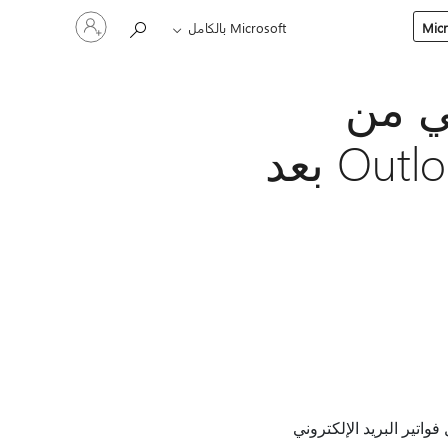
تسجيل
Microsoft بالكامل
الدخول
إلى
حسابك
ني من
QuickBooks باستخدام Outlook Desktop بعد
لن تتمكن من إرسال فواتير البريد الإلكتروني