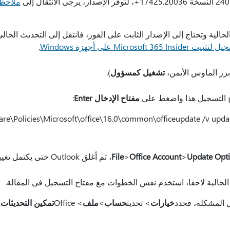
لحالية وتحتاج إلى الإصدار الثابت على الفور، فانتقل إلى التحديث الحال
Microsoft  على أجهزة Windows
.
بزر الماوس الأيمن،
تشغيل كمسؤول
).
ح التسجيل هذا واضغط على
مفتاح الإدخال Enter
:
re\Policies\Microsoft\office\16.0\common\officeupdate /v upda
Update Opt
>
Office Account
>
File
، ثم أغلق Outlook حتى يكتمل تغيير القناة.
ة الحالية لاحقا، استخدم نفس الخطوات مع مفتاح التسجيل في المقالة.
ل المشكلة، فحدد
خيارات
> تحديث
حساب
>
ملف
> Office
تمكين التحديثات
.