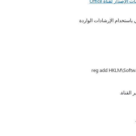
ملاحظات الإصدار لقناة Office
ي باستخدام الإرشادات الواردة
reg add HKLM\Softwa