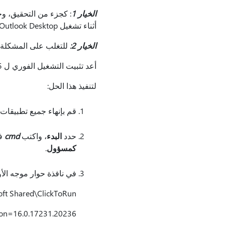
الخيار 1
أثناء تشغيل Outlook Desktop. إذا لم تخفف هذه الخطوة وحدها من المشكلة، فاتبع الخطوة التالية للعودة إلى الإصدار السابق.
الخيار 2:
للتغلب على المشكلة، ار
أعد تثبيت التشغيل الفوري ل Office M365 إلى الإصدار 2401 النسخة 17231.20236.
لتنفيذ هذا الحل:
قم بإنهاء جميع تطبيقات Office.
حدد
البدء
، واكتب
cmd
ف
كمسؤول
.
في نافذة حوار موجه الأ
ft Shared\ClickToRun
sion=16.0.17231.20236