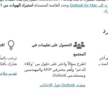
Outlook f
وحدد القائمة المنسدلة
استيراد الهويات من Outlook for Mac 2011
د.
د
الحصول على تعليمات في
اقت
المجتمع
 آخر
نرحب دائماً
صة بـ
اطرح سؤالاً واعثر على حلول من "وكلاء
شارك بأفكا
الدعم" وأهم محترفي MVP والمهندسين
تقديم ملا
ومستخدمي Outlook.
منتدى Outlook حول الإجابات