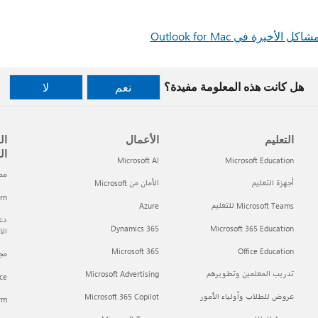
أخيرة في Outlook for Mac
هل كانت هذه المعلومة مفيدة؟
نعم
لا
التعليم
الأعمال
ال
ال
Microsoft AI
Microsoft Education
مطور t
أجهزة التعليم
الأمان من Microsoft
arn
Microsoft Teams للتعليم
Azure
دعم
Dynamics 365
Microsoft 365 Education
ال
Microsoft 365
Office Education
مجتمع h
تدريب المعلمين وتطويرهم
Microsoft Advertising
ce
عروض للطلاب وأولياء الأمور
Microsoft 365 Copilot
orm