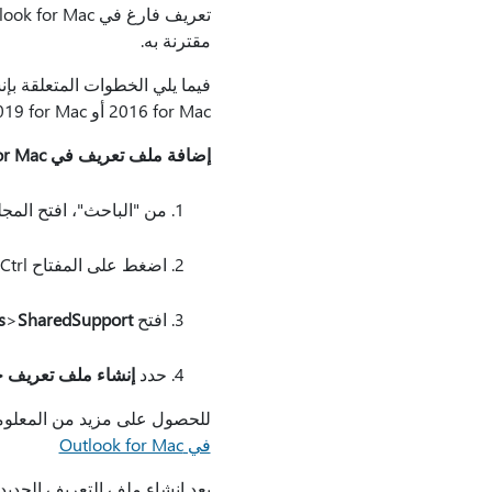
مقترنة به.
2016 for Mac أو Outlook 2019 for Mac.
إضافة ملف تعريف في Outlook for Mac
من "الباحث"، افتح المجل
اضغط على المفتاح Ctrl مع النقر بزر الماوس الأيمن فوق
افتح
SharedSupport
>
s
حدد
إنشاء ملف تعريف ج
للحصول على مزيد من المعلومات حول إدارة م
في Outlook for Mac
بعد إنشاء ملف التعريف الجديد، يمكنك استيراد قاع