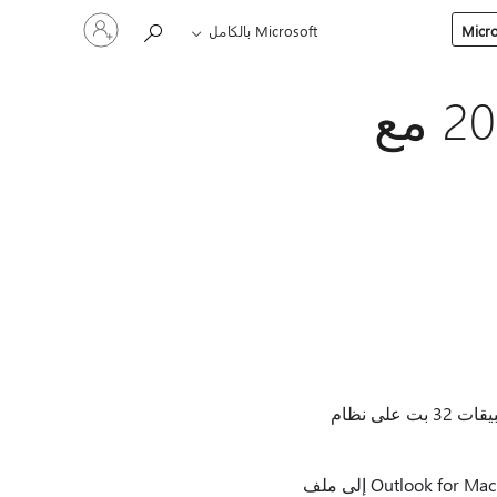
تسجيل
Microsoft بالكامل
الدخول
إلى
حسابك
لا يعمل Outlook for Mac القديم 2011 مع
مع إصدار نظام التشغيل macOS 10.15 (المعروف أيضاً باسم Catalina)، توقفت Apple عن دعم التطبيقات 32 بت على نظام
يمكنك استيراد بيانات Outlook 2011 إلى الإصدار الجديد من Outlook. مهم: يمكن استيراد هوية Outlook for Mac 2011 إلى ملف