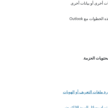
يها حسابات أخرى أو بيانات أخرى
فيما يلي الخطوات المتعلقة بإنشاء ملف تعريف جديد في Outlook for Mac: ملاحظة: يجب استخدام هذه الخطوات مع Outlook
حتويات الحزمة
.
رة ملفات التعريف أو الهويات
يراد رسائل البريد الإلكتروني