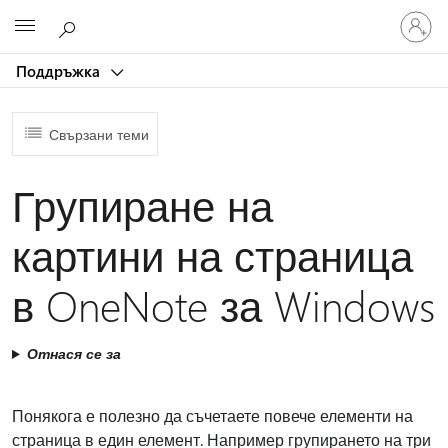
Влезте
Microsoft
във
вашия
Поддръжка
акаунт
Свързани теми
Групиране на
картини на страница
в OneNote за Windows
Отнася се за
Понякога е полезно да съчетаете повече елементи на
страница в един елемент. Например групирането на три