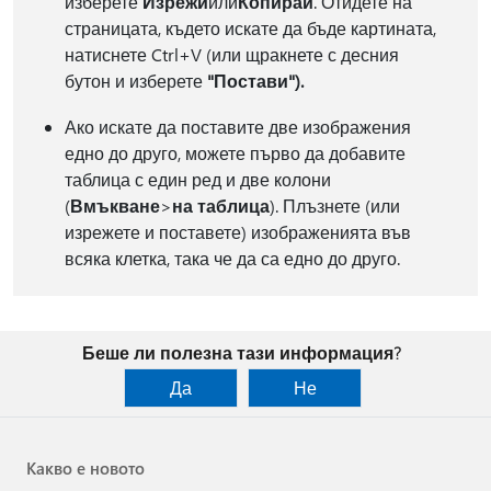
изберете
Изрежи
или
Копирай
. Отидете на
страницата, където искате да бъде картината,
натиснете Ctrl+V (или щракнете с десния
бутон и изберете
"Постави").
Ако искате да поставите две изображения
едно до друго, можете първо да добавите
таблица с един ред и две колони
(
Вмъкване
>
на таблица
). Плъзнете (или
изрежете и поставете) изображенията във
всяка клетка, така че да са едно до друго.
Беше ли полезна тази информация?
Да
Не
Какво е новото