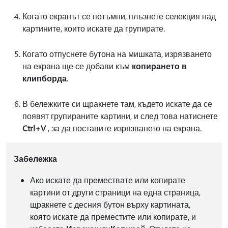
Когато екранът се потъмни, плъзнете селекция над
картините, които искате да групирате.
Когато отпуснете бутона на мишката, изрязването
на екрана ще се добави към
копирането в
клипборда
.
В бележките си щракнете там, където искате да се
появят групираните картини, и след това натиснете
Ctrl+V
, за да поставите изрязването на екрана.
Забележка
Ако искате да премествате или копирате
картини от други страници на една страница,
щракнете с десния бутон върху картината,
която искате да преместите или копирате, и