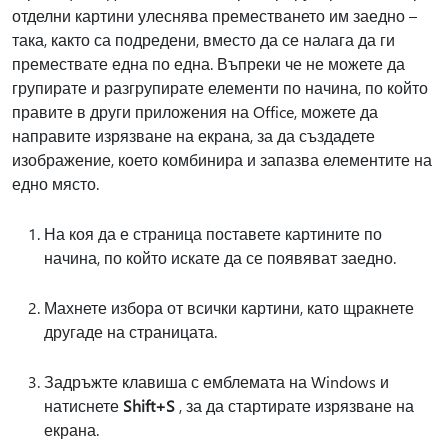
отделни картини улеснява преместването им заедно –
така, както са подредени, вместо да се налага да ги
премествате една по една. Въпреки че не можете да
групирате и разгрупирате елементи по начина, по който
правите в други приложения на Office, можете да
направите изрязване на екрана, за да създадете
изображение, което комбинира и запазва елементите на
едно място.
На коя да е страница поставете картините по
начина, по който искате да се появяват заедно.
Махнете избора от всички картини, като щракнете
другаде на страницата.
Задръжте клавиша с емблемата на Windows и
натиснете
Shift+S
, за да стартирате изрязване на
екрана.