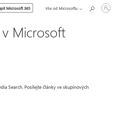
Přihlaste
pit Microsoft 365
Vše od Microsoftu
se
ke
svému
účtu
 v Microsoft
edia Search. Posílejte články ve skupinových