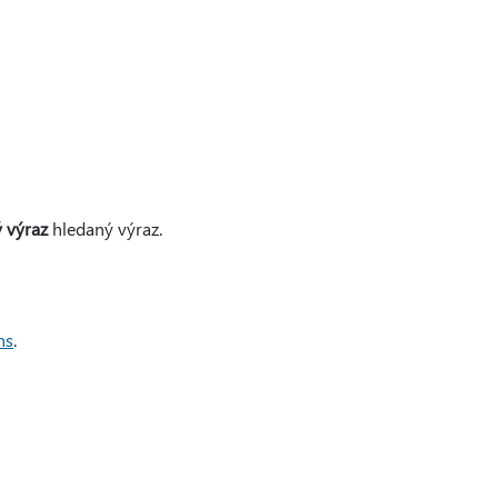
 výraz
hledaný výraz.
ns
.