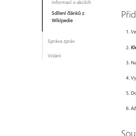
informací o akciích
Při
Sdílení článků z
Wikipedie
Ve
Správa zpráv
Kl
Volání
Na
Vy
Do
Až
Sou