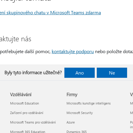
ení skupinového chatu v Microsoft Teams zdarma
aktujte nás
potřebujete další pomoc,
kontaktujte podporu
nebo položte dota
Byly tyto informace užitečné?
Ano
Ne
Vzdělávání
Firmy
V
Microsoft Education
Microsofts kunstige intelligens
Mi
Zařízení pro vzdělávání
Microsoft Security
Mi
Microsoft Teams pro vzdělávání
Azure
Po
in
Microsoft 365 Education
Dynamics 365