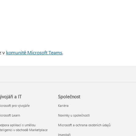
z v
komunitě Microsoft Teams
.
ývojáři a IT
Společnost
crosoft pro vývojáře
Kariéra
crosoft Learn
Novinky u společnosti
dpora aplikací s umělou
Microsoft a ochrana osobních údajů
teligenci v obchodě Marketplace
Investoři