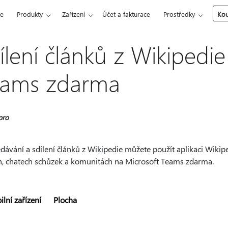
ce
Produkty
Zařízení
Účet a fakturace
Prostředky
Kou
ílení článků z Wikipedie
ams zdarma
pro
dávání a sdílení článků z Wikipedie můžete použít aplikaci Wikip
h, chatech schůzek a komunitách na Microsoft Teams zdarma.
lní zařízení
Plocha