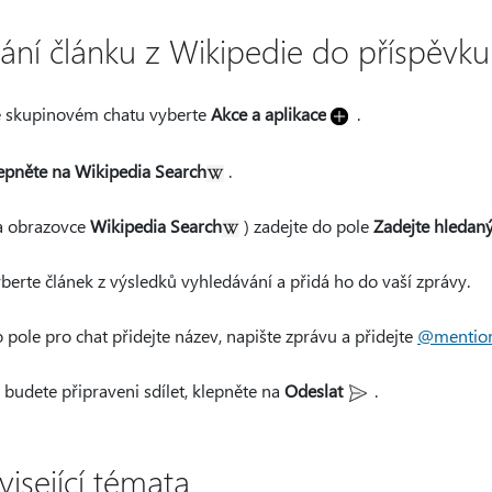
dání článku z Wikipedie do příspěvku
 skupinovém chatu vyberte
Akce a aplikace
.
epněte na Wikipedia Search
.
 obrazovce
Wikipedia Search
) zadejte do pole
Zadejte hledaný
berte článek z výsledků vyhledávání a přidá ho do vaší zprávy.
 pole pro chat přidejte název, napište zprávu a přidejte
@mentio
 budete připraveni sdílet, klepněte na
Odeslat
.
visející témata