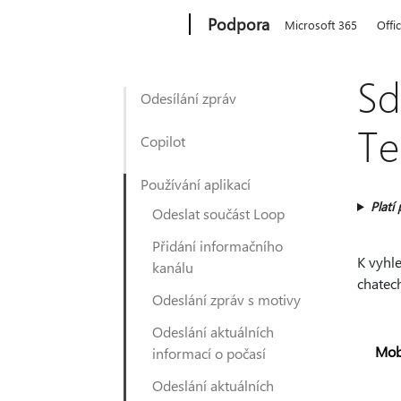
Microsoft
Podpora
Microsoft 365
Offi
Sd
Odesílání zpráv
Te
Copilot
Používání aplikací
Platí 
Odeslat součást Loop
Přidání informačního
K vyhle
kanálu
chatec
Odeslání zpráv s motivy
Odeslání aktuálních
Mobi
informací o počasí
Odeslání aktuálních