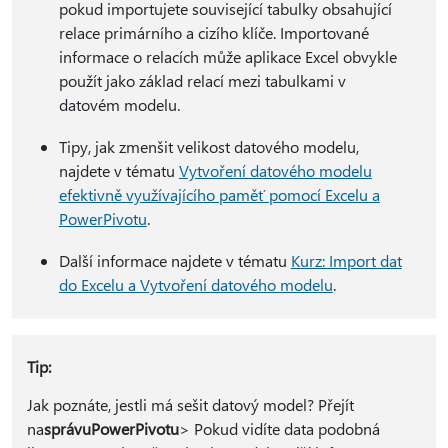
pokud importujete související tabulky obsahující
relace primárního a cizího klíče. Importované
informace o relacích může aplikace Excel obvykle
použít jako základ relací mezi tabulkami v
datovém modelu.
Tipy, jak zmenšit velikost datového modelu,
najdete v tématu
Vytvoření datového modelu
efektivně využívajícího paměť pomocí Excelu a
PowerPivotu
.
Další informace najdete v tématu
Kurz: Import dat
do Excelu a Vytvoření datového modelu
.
Tip:
Jak poznáte, jestli má sešit datový model? Přejít
na
správu
PowerPivotu
> Pokud vidíte data podobná