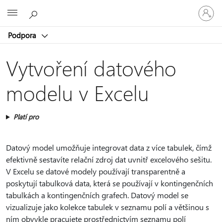
Přihlaste
Microsoft
se
ke
Podpora
svému
účtu
Vytvoření datového
modelu v Excelu
Platí pro
Datový model umožňuje integrovat data z více tabulek, čímž
efektivně sestavíte relační zdroj dat uvnitř excelového sešitu.
V Excelu se datové modely používají transparentně a
poskytují tabulková data, která se používají v kontingenčních
tabulkách a kontingenčních grafech. Datový model se
vizualizuje jako kolekce tabulek v seznamu polí a většinou s
ním obvykle pracujete prostřednictvím seznamu polí