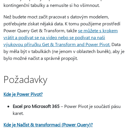
kontingenční tabulky a nemusíte si ho všimnout.
Než budete moct začít pracovat s datovým modelem,
potřebujete získat nějaká data. K tomu použijeme prostředí
Power Query Get & Transform, takže
se můžete s krokem
vrátit a podívat se na video nebo se podívat na naši
výukovou příručku Get & Transform and Power Pivot.
Data
by měla být v tabulkách (ne jenom v oblastech buněk), aby je
bylo možné načíst a správně propojit.
Požadavky
Kde je Power Pivot?
Excel pro Microsoft 365
– Power Pivot je součástí pásu
karet.
Kde je Načíst & transformaci (Power Query)?