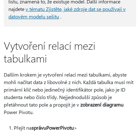
listu, znamená to, že existuje model. Další informace
najdete
v tématu Zjistěte, jaké zdroje dat se používají v
datovém modelu sešitu
.
Vytvoření relací mezi
tabulkami
Dalším krokem je vytvoření relací mezi tabulkami, abyste
mohli načítat data z libovolné z nich. Každá tabulka musí mít
primární klíč nebo jedinečný identifikátor pole, jako je ID
studenta nebo číslo třídy. Nejjednodušší způsob je
přetáhnout tato pole a propojit je v
zobrazení diagramu
Power Pivotu.
Přejít na
správu
PowerPivotu
>