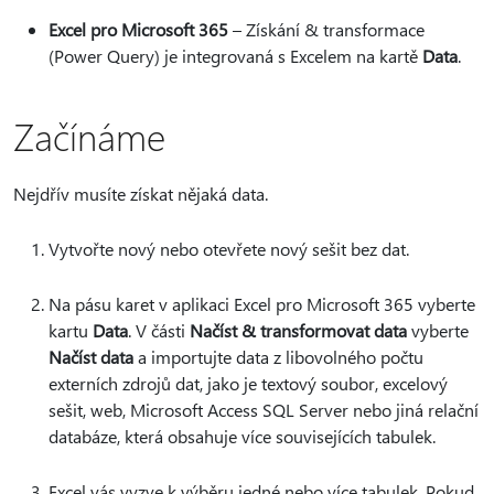
Excel pro Microsoft 365
– Získání & transformace
(Power Query) je integrovaná s Excelem na kartě
Data
.
Začínáme
Nejdřív musíte získat nějaká data.
Vytvořte nový nebo otevřete nový sešit bez dat.
Na pásu karet v aplikaci Excel pro Microsoft 365 vyberte
kartu
Data
. V části
Načíst & transformovat data
vyberte
Načíst data
a importujte data z libovolného počtu
externích zdrojů dat, jako je textový soubor, excelový
sešit, web, Microsoft Access SQL Server nebo jiná relační
databáze, která obsahuje více souvisejících tabulek.
Excel vás vyzve k výběru jedné nebo více tabulek. Pokud