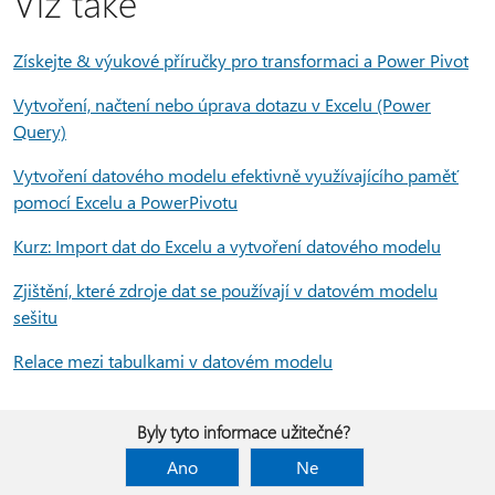
Viz také
Získejte & výukové příručky pro transformaci a Power Pivot
Vytvoření, načtení nebo úprava dotazu v Excelu (Power
Query)
Vytvoření datového modelu efektivně využívajícího paměť
pomocí Excelu a PowerPivotu
Kurz: Import dat do Excelu a vytvoření datového modelu
Zjištění, které zdroje dat se používají v datovém modelu
sešitu
Relace mezi tabulkami v datovém modelu
Byly tyto informace užitečné?
Ano
Ne