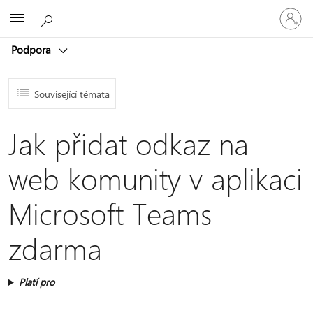
Přihlaste
Microsoft
se
ke
Podpora
svému
účtu
Související témata
Jak přidat odkaz na
web komunity v aplikaci
Microsoft Teams
zdarma
Platí pro