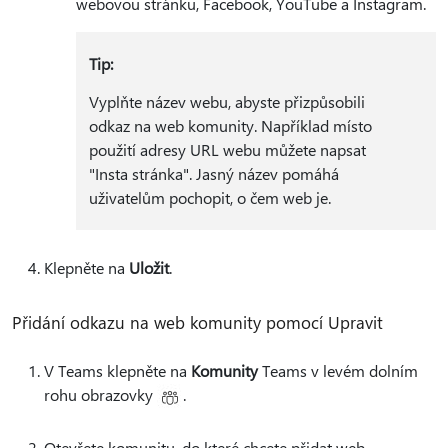
webovou stránku, Facebook, YouTube a Instagram.
Tip:
Vyplňte název webu, abyste přizpůsobili
odkaz na web komunity. Například místo
použití adresy URL webu můžete napsat
"Insta stránka". Jasný název pomáhá
uživatelům pochopit, o čem web je.
Klepněte na
Uložit
.
Přidání odkazu na web komunity pomocí Upravit
V Teams klepněte na
Komunity
Teams v levém dolním
rohu obrazovky
.
Otevřete komunitu, do které chcete přidat web.