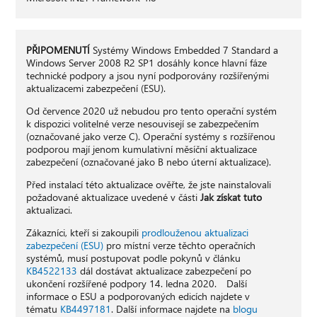
PŘIPOMENUTÍ
Systémy Windows Embedded 7 Standard a
Windows Server 2008 R2 SP1 dosáhly konce hlavní fáze
technické podpory a jsou nyní podporovány rozšířenými
aktualizacemi zabezpečení (ESU).
Od července 2020 už nebudou pro tento operační systém
k dispozici volitelné verze nesouvisejí se zabezpečením
(označované jako verze C). Operační systémy s rozšířenou
podporou mají jenom kumulativní měsíční aktualizace
zabezpečení (označované jako B nebo úterní aktualizace).
Před instalací této aktualizace ověřte, že jste nainstalovali
požadované aktualizace uvedené v části
Jak získat tuto
aktualizaci.
Zákazníci, kteří si zakoupili
prodlouženou aktualizaci
zabezpečení (ESU)
pro místní verze těchto operačních
systémů, musí postupovat podle pokynů v článku
KB4522133
dál dostávat aktualizace zabezpečení po
ukončení rozšířené podpory 14. ledna 2020. Další
informace o ESU a podporovaných edicích najdete v
tématu
KB4497181
. Další informace najdete na
blogu