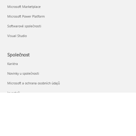
Microsoft Marketplace
Microsoft Power Platform
Softwarové společnosti
Visual Studio
Společnost
Kariéra
Novinky u společnosti
Microsoft a ochrana osobních údajů
Investoři
Čeština (Česko)
Vaše volby ochrany osobních údajů
Ochrana osobních údajů spotřebitele ve zdravotnictví