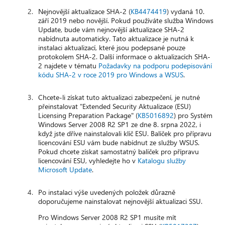
Nejnovější aktualizace SHA-2 (
KB4474419
) vydaná 10.
září 2019 nebo novější. Pokud používáte služba Windows
Update, bude vám nejnovější aktualizace SHA-2
nabídnuta automaticky. Tato aktualizace je nutná k
instalaci aktualizací, které jsou podepsané pouze
protokolem SHA-2. Další informace o aktualizacích SHA-
2 najdete v tématu
Požadavky na podporu podepisování
kódu SHA-2 v roce 2019 pro Windows a WSUS
.
Chcete-li získat tuto aktualizaci zabezpečení, je nutné
přeinstalovat "Extended Security Aktualizace (ESU)
Licensing Preparation Package" (
KB5016892
) pro Systém
Windows Server 2008 R2 SP1 ze dne 8. srpna 2022, i
když jste dříve nainstalovali klíč ESU. Balíček pro přípravu
licencování ESU vám bude nabídnut ze služby WSUS.
Pokud chcete získat samostatný balíček pro přípravu
licencování ESU, vyhledejte ho v
Katalogu služby
Microsoft Update
.
Po instalaci výše uvedených položek důrazně
doporučujeme nainstalovat nejnovější aktualizaci SSU.
Pro Windows Server 2008 R2 SP1 musíte mít