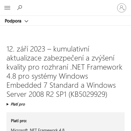
Přihlaste
Microsoft
se
ke
Podpora
svému
účtu
12. září 2023 – kumulativní
aktualizace zabezpečení a zvýšení
kvality pro rozhraní .NET Framework
4.8 pro systémy Windows
Embedded 7 Standard a Windows
Server 2008 R2 SP1 (KB5029929)
Platí pro
Platí pro:
Microsoft .NET Framework 4.8