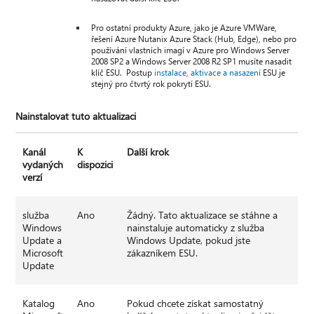
Pro ostatní produkty Azure, jako je Azure VMWare,
řešení Azure Nutanix Azure Stack (Hub, Edge), nebo pro
používání vlastních imagí v Azure pro Windows Server
2008 SP2 a Windows Server 2008 R2 SP1 musíte nasadit
klíč ESU. Postup
instalace, aktivace a nasazení
ESU je
stejný pro čtvrtý rok pokrytí ESU.
Nainstalovat tuto aktualizaci
Kanál
K
Další krok
vydaných
dispozici
verzí
služba
Ano
Žádný. Tato aktualizace se stáhne a
Windows
nainstaluje automaticky z služba
Update a
Windows Update, pokud jste
Microsoft
zákazníkem ESU.
Update
Katalog
Ano
Pokud chcete získat samostatný