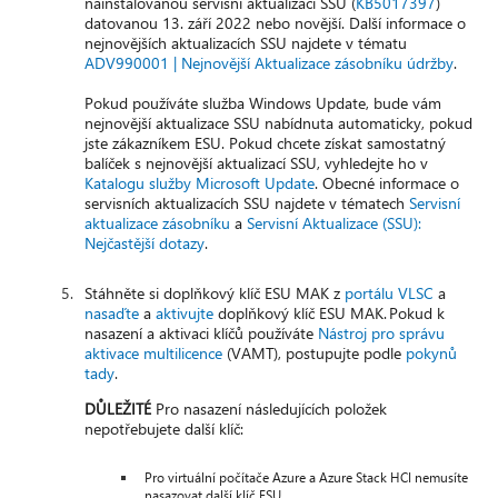
nainstalovanou servisní aktualizaci SSU (
KB5017397
)
datovanou 13. září 2022 nebo novější. Další informace o
nejnovějších aktualizacích SSU najdete v tématu
ADV990001 | Nejnovější Aktualizace zásobníku údržby
.
Pokud používáte služba Windows Update, bude vám
nejnovější aktualizace SSU nabídnuta automaticky, pokud
jste zákazníkem ESU. Pokud chcete získat samostatný
balíček s nejnovější aktualizací SSU, vyhledejte ho v
Katalogu služby Microsoft Update
. Obecné informace o
servisních aktualizacích SSU najdete v tématech
Servisní
aktualizace zásobníku
a
Servisní Aktualizace (SSU):
Nejčastější dotazy
.
Stáhněte si doplňkový klíč ESU MAK z
portálu VLSC
a
nasaďte
a
aktivujte
doplňkový klíč ESU MAK. Pokud k
nasazení a aktivaci klíčů používáte
Nástroj pro správu
aktivace multilicence
(VAMT), postupujte podle
pokynů
tady
.
DŮLEŽITÉ
Pro nasazení následujících položek
nepotřebujete další klíč:
Pro virtuální počítače Azure a Azure Stack HCI nemusíte
nasazovat další klíč ESU.