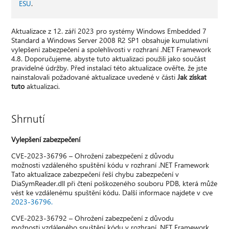
ESU
.
Aktualizace z 12. září 2023 pro systémy Windows Embedded 7
Standard a Windows Server 2008 R2 SP1 obsahuje kumulativní
vylepšení zabezpečení a spolehlivosti v rozhraní .NET Framework
4.8. Doporučujeme, abyste tuto aktualizaci použili jako součást
pravidelné údržby. Před instalací této aktualizace ověřte, že jste
nainstalovali požadované aktualizace uvedené v části
Jak získat
tuto
aktualizaci.
Shrnutí
Vylepšení zabezpečení
CVE-2023-36796 – Ohrožení zabezpečení z důvodu
možnosti vzdáleného spuštění kódu v rozhraní .NET Framework
Tato aktualizace zabezpečení řeší chybu zabezpečení v
DiaSymReader.dll při čtení poškozeného souboru PDB, která může
vést ke vzdálenému spuštění kódu. Další informace najdete v cve
2023-36796.
CVE-2023-36792 – Ohrožení zabezpečení z důvodu
možnosti vzdáleného spuštění kódu v rozhraní .NET Framework