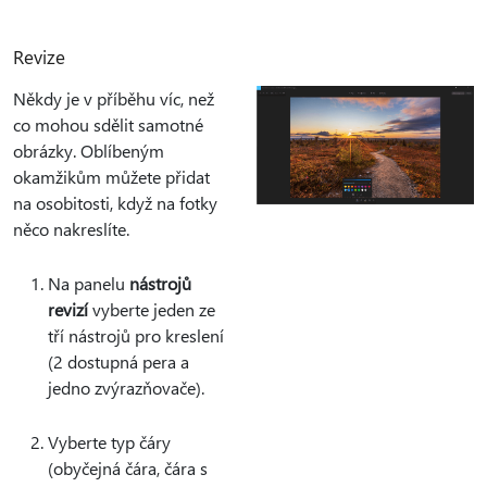
Revize
Někdy je v příběhu víc, než
co mohou sdělit samotné
obrázky. Oblíbeným
okamžikům můžete přidat
na osobitosti, když na fotky
něco nakreslíte.
Na panelu
nástrojů
revizí
vyberte jeden ze
tří nástrojů pro kreslení
(2 dostupná pera a
jedno zvýrazňovače).
Vyberte typ čáry
(obyčejná čára, čára s