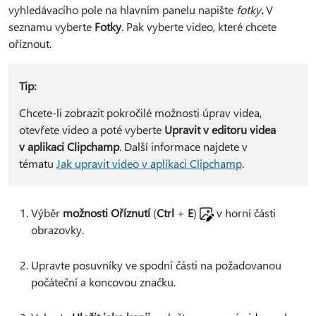
vyhledávacího pole na hlavním panelu napište
fotky
.
V
seznamu vyberte
Fotky
. Pak vyberte video, které chcete
oříznout.
Tip:
Chcete-li zobrazit pokročilé možnosti úprav videa,
otevřete video a poté vyberte
Upravit v editoru videa
v aplikaci Clipchamp
. Další informace najdete v
tématu
Jak upravit video v aplikaci Clipchamp
.
Výběr
možnosti Oříznutí
(
Ctrl
+
E
)
v horní části
obrazovky.
Upravte posuvníky ve spodní části na požadovanou
počáteční a koncovou značku.