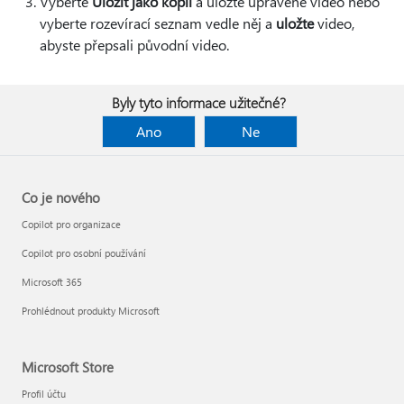
Vyberte
Uložit jako kopii
a uložte upravené video nebo
vyberte rozevírací seznam vedle něj a
uložte
video,
abyste přepsali původní video.
Byly tyto informace užitečné?
Ano
Ne
Co je nového
Copilot pro organizace
Copilot pro osobní používání
Microsoft 365
Prohlédnout produkty Microsoft
Microsoft Store
Profil účtu