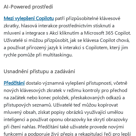
AI-Powered prostředí
Mezi vylepšení Copilotu
patří přizpůsobitelné klávesové
zkratky, hlasová interakce prostřednictvím stisknutí a
mluvení a integrace s Akcí kliknutím a Microsoft 365 Copilot.
Uživatelé si můžou přizpůsobit, jak se klávesa Copilot chová,
a používat přirozený jazyk k interakci s Copilotem, který jim
rychle pomůže při multitaskingu.
Usnadnění přístupu a zadávání
Předčítání
dostalo významná vylepšení přístupnosti, včetně
nových klávesových zkratek v režimu kontroly pro přechod
na začátek nebo konec položek, přeskakovaných odkazů a
přístupových seznamů. Uživatelé teď můžou kopírovat
mluvený obsah, získat popisy obrázků využívající umělou
inteligenci a používat oponu obrazovky ke skrytí obrazovky
při čtení nahlas. Předčítání také uživatele provede novými
funkcemi a podporuje živý přepis a rekapitulaci řeči pro lepší