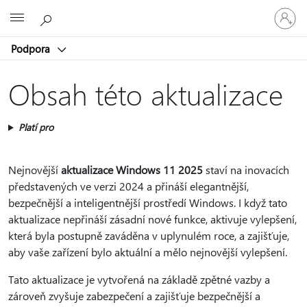
Přihlaste
Microsoft
se
ke
Podpora
svému
účtu
Obsah této aktualizace
Platí pro
Nejnovější
aktualizace Windows 11 2025
staví na inovacích
představených ve verzi 2024 a přináší elegantnější,
bezpečnější a inteligentnější prostředí Windows. I když tato
aktualizace nepřináší zásadní nové funkce, aktivuje vylepšení,
která byla postupně zaváděna v uplynulém roce, a zajišťuje,
aby vaše zařízení bylo aktuální a mělo nejnovější vylepšení.
Tato aktualizace je vytvořená na základě zpětné vazby a
zároveň zvyšuje zabezpečení a zajišťuje bezpečnější a