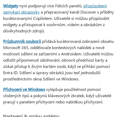
Widgety
nyní podporují více řídicích panelů,
přizpůsobení
zamykací obrazovky
a přepracovaný kanál Discover s příběhy
kurátorovanými Copilotem. Uživatelé si můžou přizpůsobit
widgety a přistupovat k souhrnům, videím a obrázkům z
důvěryhodných zdrojů.
Průzkumník souborů
přidává kurátorovaná zobrazení obsahu
Microsoft 365, oddělovače kontextových nabídek a nové
možnosti sdílení se zařízeními s Androidem. Uživatelé můžou
odložit připomenutí zálohování, obnovit předchozí karty a
získat přístup k živým kartám osob, když se přihlásí pomocí
Entra ID. Sdílení a úpravy obrázků jsou teď jednodušší
prostřednictvím okna Sdílení ve Windows.
Přichycení ve Windows
vylepšuje použitelnost pomocí
vložených tipů a pokynů klávesových zkratek, když uživatelé
pracují s panelem přichycení nebo nabídkou přichycení.
Nastavení & správu systému