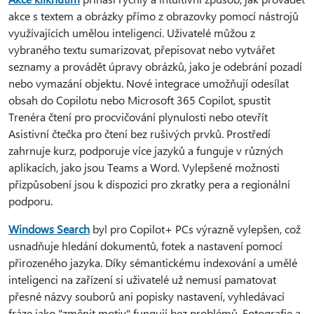
akce s textem a obrázky přímo z obrazovky pomocí nástrojů
využívajících umělou inteligenci. Uživatelé můžou z
vybraného textu sumarizovat, přepisovat nebo vytvářet
seznamy a provádět úpravy obrázků, jako je odebrání pozadí
nebo vymazání objektu. Nové integrace umožňují odesílat
obsah do Copilotu nebo Microsoft 365 Copilot, spustit
Trenéra čtení pro procvičování plynulosti nebo otevřít
Asistivní čtečka pro čtení bez rušivých prvků. Prostředí
zahrnuje kurz, podporuje více jazyků a funguje v různých
aplikacích, jako jsou Teams a Word. Vylepšené možnosti
přizpůsobení jsou k dispozici pro zkratky pera a regionální
podporu.
Windows Search
byl pro Copilot+ PCs výrazně vylepšen, což
usnadňuje hledání dokumentů, fotek a nastavení pomocí
přirozeného jazyka. Díky sémantickému indexování a umělé
inteligenci na zařízení si uživatelé už nemusí pamatovat
přesné názvy souborů ani popisky nastavení, vyhledávací
fráze jako "změnit motiv" fungují bez problémů. Fotografie a